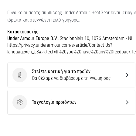
Γυναικείοι σορτς συμπίεσης Under Armour HeatGear είναι φτιαγμ
ιδρώτα και στεγνώνει πολύ γρήγορα.
Κατασκευαστής
Under Armour Europe B.V.
, Stadionplein 10, 1076 Amsterdam - NL
https://privacy.underarmour.com/s/article/Contact-Us?
language=en_US#:~:text=If%20you%20have%20any%20feedback,
Στείλτε κριτική για το προϊόν
Στείλτε κριτική για το προϊόν
Θα θέλαμε να διαβάσουμε τη γνώμη σας
Τεχνολογία προϊόντων
Τεχνολογία προϊόντων