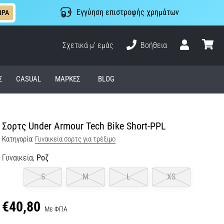
Εγγύηση επιστροφής χρημάτων
ΩΡΑ
Σχετικά μ' εμάς
Βοήθεια
Χρήστης
καλάθι
Σ
CASUAL
ΜΆΡΚΕΣ
BLOG
Σορτς Under Armour Tech Bike Short-PPL
Κατηγορία:
Γυναικεία σορτς για τρέξιμο
Γυναικεία,
Ροζ
S
M
L
XS
€40,80
Με ΦΠΑ