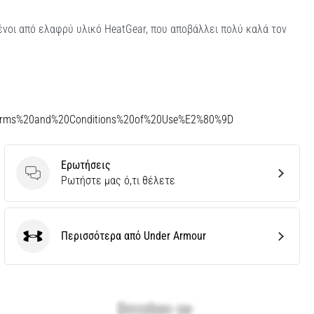
ένοι από ελαφρύ υλικό HeatGear, που αποβάλλει πολύ καλά τον
Terms%20and%20Conditions%20of%20Use%E2%80%9D
Ερωτήσεις
Ερωτήσεις
Ρωτήστε μας ό,τι θέλετε
Περισσότερα από Under Armour
Under Armour