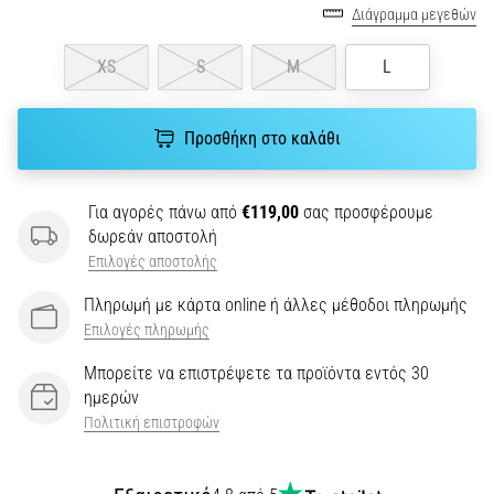
την
Διάγραμμα μεγεθών
ευκιννησία
και
XS
S
M
L
τις
αλλαγές
κατεύθυνσης.
Προσθήκη στο καλάθι
Πώς
εκτελείται
σωστά,
Για αγορές πάνω από
€119,00
σας προσφέρουμε
…
δωρεάν αποστολή
Επιλογές αποστολής
6. 8. 2026
Πληρωμή με κάρτα online ή άλλες μέθοδοι πληρωμής
•
Επιλογές πληρωμής
29 λεπτά ανάγνωσης
Γόνατο
Μπορείτε να επιστρέψετε τα προϊόντα εντός 30
του
ημερών
Δρομέα:
Πολιτική επιστροφών
Αίτια,
Αντιμετώπιση