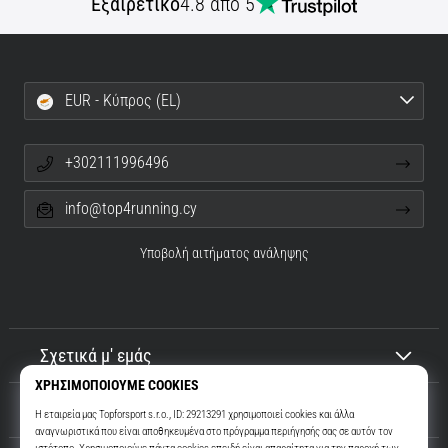
Εξαιρετικό
4.8 από 5
EUR - Κύπρος (EL)
+302111996496
info@top4running.cy
Υποβολή αιτήματος ανάληψης
Σχετικά μ' εμάς
Εξυπηρέτηση πελατών