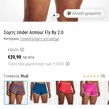
Shuttle
run
Αλλαγή χρώματος
και
beep
test:
Σορτς Under Armour Fly By 2.0
Τι
Κατηγορία:
Γυναικεία σορτς για τρέξιμο
είναι
και
€30,00
πώς
€20,90
Με ΦΠΑ
εκτελούνται;
Τελευταία χαμηλότερη τιμή:
€16,50
Στην
πράξη,
Κριτικές
Γυναικεία,
Μωβ
(9)
το
shuttle
run
δοκιμάζει
την
ταχύτητα,