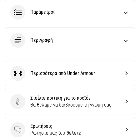
και
Πρόληψη
Παράμετροι
Το
γόνατο
του
Περιγραφή
δρομέα
(runner's
knee),
γνωστό
και
Περισσότερα από Under Armour
ως
Under Armour
σύνδρομο
λαγονοκνημιαίας
ταινίας
Στείλτε κριτική για το προϊόν
(ITBS),
Στείλτε κριτική για το προϊόν
Θα θέλαμε να διαβάσουμε τη γνώμη σας
είναι
ένα
πολύ
Ερωτήσεις
συχνό…
Ερωτήσεις
Ρωτήστε μας ό,τι θέλετε