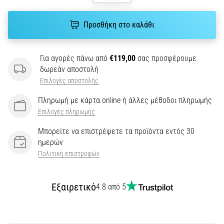
την
ευκιννησία
και
Προσθήκη στο καλάθι
τις
αλλαγές
κατεύθυνσης.
Για αγορές πάνω από
€119,00
σας προσφέρουμε
Πώς
δωρεάν αποστολή
εκτελείται
Επιλογές αποστολής
σωστά,
Πληρωμή με κάρτα online ή άλλες μέθοδοι πληρωμής
…
Επιλογές πληρωμής
6. 8. 2026
Μπορείτε να επιστρέψετε τα προϊόντα εντός 30
•
ημερών
29 λεπτά ανάγνωσης
Πολιτική επιστροφών
Γόνατο
του
Εξαιρετικό
4.8 από 5
Δρομέα:
Αίτια,
Αντιμετώπιση