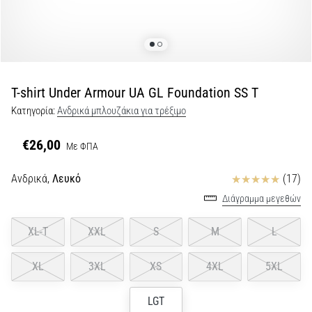
Shuttle
run
και
beep
test:
T-shirt Under Armour UA GL Foundation SS T
Τι
Κατηγορία:
Ανδρικά μπλουζάκια για τρέξιμο
είναι
και
€26,00
Με ΦΠΑ
πώς
εκτελούνται;
Κριτικές
Ανδρικά,
Λευκό
(17)
Στην
Διάγραμμα μεγεθών
πράξη,
το
XL-T
XXL
S
M
L
shuttle
run
XL
3XL
XS
4XL
5XL
δοκιμάζει
την
ταχύτητα,
LGT