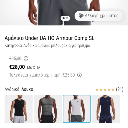
Shuttle
run
Αλλαγή χρώματος
και
beep
test:
Αμάνικο Under UA HG Armour Comp SL
Τι
Κατηγορία:
Ανδρικά αμάνικα μπλουζάκια για τρέξιμο
είναι
και
€35,00
πώς
€28,00
Με ΦΠΑ
εκτελούνται;
Τελευταία χαμηλότερη τιμή:
€25,80
Στην
πράξη,
Κριτικές
Ανδρικά,
Λευκό
(21)
το
shuttle
run
δοκιμάζει
την
ταχύτητα,