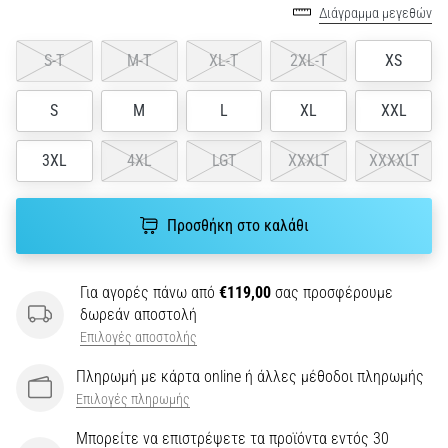
την
Διάγραμμα μεγεθών
ευκιννησία
και
S-T
M-T
XL-T
2XL-T
XS
τις
αλλαγές
S
M
L
XL
XXL
κατεύθυνσης.
Πώς
εκτελείται
3XL
4XL
LGT
XXXLT
XXXXLT
σωστά,
…
Προσθήκη στο καλάθι
6. 8. 2026
•
Για αγορές πάνω από
€119,00
σας προσφέρουμε
29 λεπτά ανάγνωσης
δωρεάν αποστολή
Γόνατο
Επιλογές αποστολής
του
Πληρωμή με κάρτα online ή άλλες μέθοδοι πληρωμής
Δρομέα:
Επιλογές πληρωμής
Αίτια,
Αντιμετώπιση
Μπορείτε να επιστρέψετε τα προϊόντα εντός 30