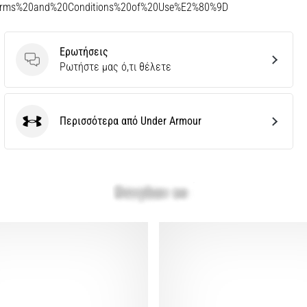
Terms%20and%20Conditions%20of%20Use%E2%80%9D
Ερωτήσεις
Ερωτήσεις
Ρωτήστε μας ό,τι θέλετε
Περισσότερα από Under Armour
Under Armour