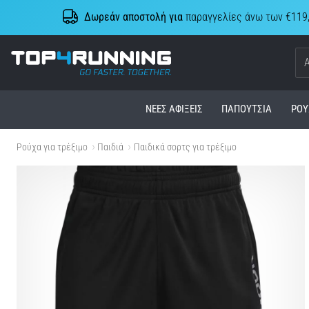
Δωρεάν αποστολή για
παραγγελίες άνω των €119
Top4Running.cy
ΝΈΕΣ ΑΦΊΞΕΙΣ
ΠΑΠΟΎΤΣΙΑ
ΡΟΎ
Ρούχα για τρέξιμο
Παιδιά
Παιδικά σορτς για τρέξιμο