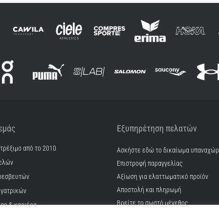
 εμάς
Εξυπηρέτηση πελατών
 τρέξιμο από το 2010
Ασκήστε εδώ το δικαίωμα υπαναχώ
ελών
Επιστροφή παραγγελίας
ρεσβευτών
Αξίωση για ελαττωματικό προϊόν
Αποστολή και πληρωμή
γατρικών
Βρείτε το σωστό μέγεθος
ίας & καριέρα
Επικοινωνία