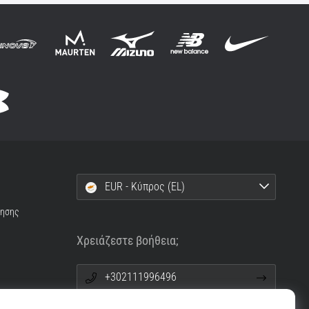
EUR - Κύπρος (EL)
ρησης
Χρειάζεστε βοήθεια;
+302111996496
info@top4running.cy