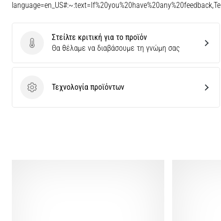
language=en_US#:~:text=If%20you%20have%20any%20feedback,
Στείλτε κριτική για το προϊόν
Στείλτε κριτική για το προϊόν
Θα θέλαμε να διαβάσουμε τη γνώμη σας
Τεχνολογία προϊόντων
Τεχνολογία προϊόντων