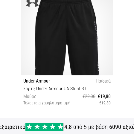
Under Armour
Παιδικά
Σορτς Under Armour UA Stunt 3.0
Μαύρο
€22,00
€19,80
Τελευταία χαμηλότερη τιμή
€19,80
YSM YMD
Εξαιρετικό
4.8
από 5 με βάση
6090 αξιο