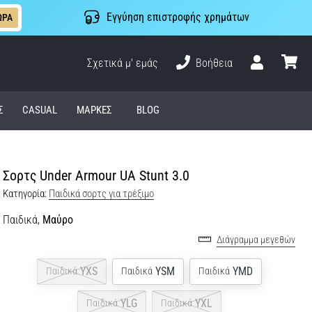
Εγγύηση επιστροφής χρημάτων
ΩΡΑ
Σχετικά μ' εμάς
Βοήθεια
Χρήστης
καλάθι
Σ
CASUAL
ΜΆΡΚΕΣ
BLOG
Σορτς Under Armour UA Stunt 3.0
Κατηγορία:
Παιδικά σορτς για τρέξιμο
Παιδικά,
Μαύρο
Διάγραμμα μεγεθών
YXS
YSM
YMD
Παιδικά
Παιδικά
Παιδικά
YLG
YXL
Παιδικά
Παιδικά