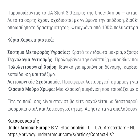
Παρουσιάζοντας τα UA Stunt 3.0 Σορτς της Under Armour—κατασκ
Αυτά τα σορτς έχουν σχεδιαστεί με γνώμονα την απόδοση, διαθέ
οποιασδήποτε δραστηριότητας. Φτιαγμένα από 100% πολυεστέρα,
Κύρια Χαρακτηριστικά:
Σύστημα Μεταφοράς Υγρασίας:
Κρατά τον ιδρώτα μακριά, εξασφα
Τεχνολογία Αντιοσμής:
Προλαμβάνει την ανάπτυξη μικροβίων πο
Πολυλειτουργική Χρήση:
Ιδανικά για προπόνηση δύναμης, καρδι
εκπαίδευση και τρέξιμο.
Λειτουργικός Σχεδιασμός:
Προσφέρει λειτουργική εφαρμογή για 
Κλασικό Μαύρο Χρώμα:
Μια κλασική εμφάνιση που ταιριάζει με 
Είτε το παιδί σας είναι στον στίβο είτε ασχολείται με διασταυρ
ισορροπία στυλ και λειτουργικότητας. Αφήστε τα να απολαύσουν
Κατασκευαστής
Under Armour Europe B.V.
, Stadionplein 10, 1076 Amsterdam - NL
https://privacy.underarmour.com/s/article/Contact-Us?