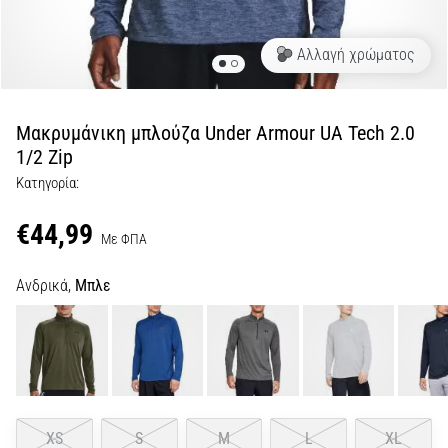
τη
διάρκεια
Αλλαγή χρώματος
και
μετά
το
Μακρυμάνικη μπλούζα Under Armour UA Tech 2.0
τρέξιμο
1/2 Zip
Ο
Κατηγορία:
πόνος
στο
€44,99
γόνατο
Με ΦΠΑ
θα
επηρεάσει
Ανδρικά,
Μπλε
κάθε
δρομέα
τουλάχιστον
μία
φορά
στη
ζωή
XS
S
M
L
XL