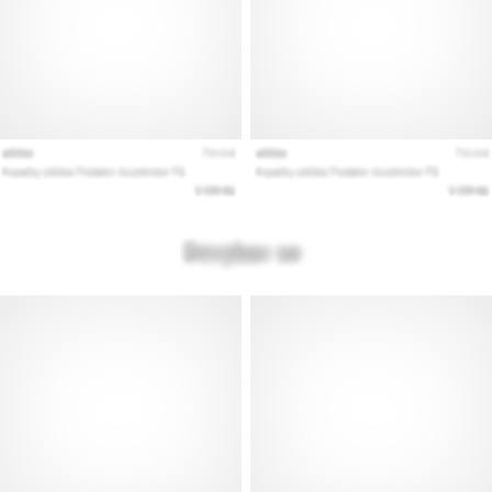
Εμφάνιση
όλων
των
άρθρων