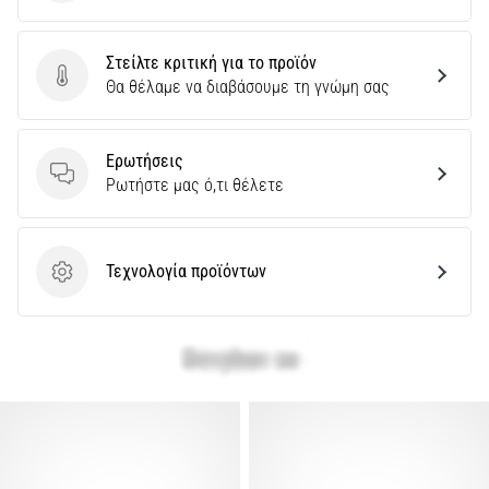
πόνο
στη
Στείλτε κριτική για το προϊόν
φτέρνα
Στείλτε κριτική για το προϊόν
Θα θέλαμε να διαβάσουμε τη γνώμη σας
κατά
τη
διάρκεια
Ερωτήσεις
ή
Ερωτήσεις
Ρωτήστε μας ό,τι θέλετε
μετά
το
τρέξιμο;
Μία
Τεχνολογία προϊόντων
Τεχνολογία προϊόντων
από
τις
πιο
συχνές
αιτίες
είναι
η
πελματιαία…