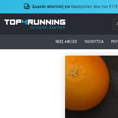
Δωρεάν αποστολή για
παραγγελίες άνω των €119
Top4Running.cy
ΝΈΕΣ ΑΦΊΞΕΙΣ
ΠΑΠΟΎΤΣΙΑ
ΡΟΎ