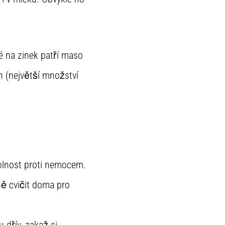
é na zinek patří maso
h (největší množství
dolnost proti nemocem.
ně cvičit doma pro
 dřív, zakaž si