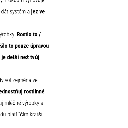
 dát systém a
jez ve
výrobky.
Rostlo to /
rošlo to pouze úpravou
 je delší než tvůj
dy vol zejména ve
ednostňuj rostlinné
zuj mléčné výrobky a
u platí "čím kratší