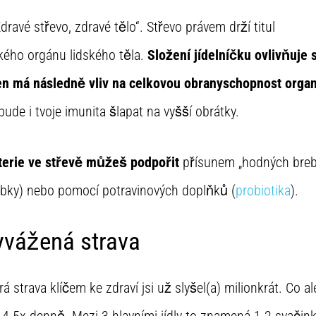
ravé střevo, zdravé tělo“. Střevo právem drží titul
kého orgánu lidského těla.
Složení jídelníčku ovlivňuje 
en má následně vliv na celkovou obranyschopnost orga
bude i tvoje imunita šlapat na vyšší obrátky.
erie ve střevě můžeš podpořit
přísunem „hodných brebe
bky) nebo pomocí potravinových doplňků (
probiotika
).
yvážená strava
rá strava klíčem ke zdraví jsi už slyšel(a) milionkrát. Co 
t 4-5x denně. Mezi 3 hlavními jídly to znamená 1-2 svačink