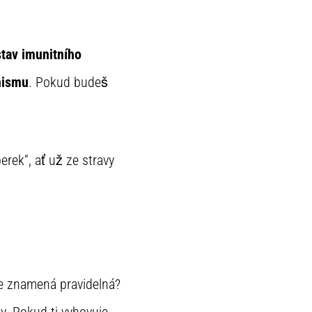
stav imunitního
nismu
. Pokud budeš
rek“, ať už ze stravy
ale znamená pravidelná?
y. Pokud ti vyhovuje