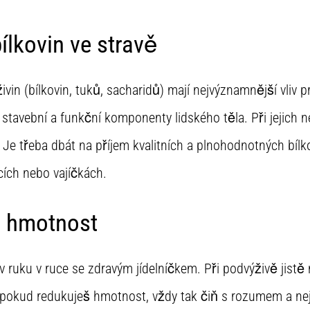
ílkovin ve stravě
ivin (bílkovin, tuků, sacharidů) mají nejvýznamnější vliv p
í stavební a funkční komponenty lidského těla. Při jejich
 Je třeba dbát na příjem kvalitních a plnohodnotných bílko
ích nebo vajíčkách.
 hmotnost
 ruku v ruce se zdravým jídelníčkem. Při podvýživě jist
že pokud redukuješ hmotnost, vždy tak čiň s rozumem a n