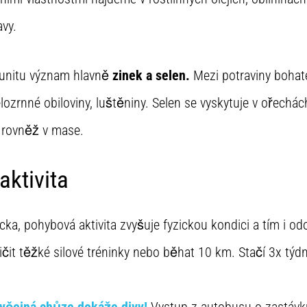
vy.
munitu význam hlavně
zinek a selen.
Mezi potraviny bohat
lozrnné obiloviny, luštěniny. Selen se vyskytuje v ořechác
, rovněž v mase.
ktivita
ka, pohybová aktivita zvyšuje fyzickou kondici a tím i o
it těžké silové tréninky nebo běhat 10 km. Stačí 3x týd
byčejná chůze dokáže divy!
Vystup z autobusu o zastávku