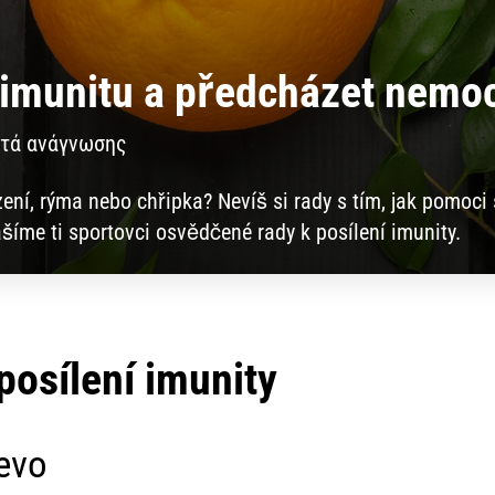
t imunitu a předcházet nem
πτά ανάγνωσης
ení, rýma nebo chřipka? Nevíš si rady s tím, jak pomoci 
šíme ti sportovci osvědčené rady k posílení imunity.
posílení imunity
evo