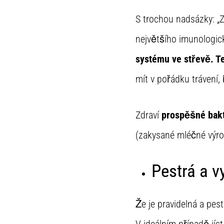
S trochou nadsázky: „Zd
největšího imunologic
systému ve střevě. T
mít v pořádku trávení, 
Zdraví
prospěšné bakt
(zakysané mléčné výro
Pestrá a v
Že je pravidelná a pest
V ideálním případě jís