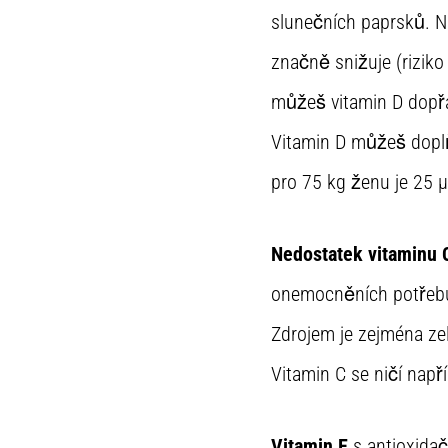
slunečních paprsků. N
značně snižuje (riziko 
můžeš vitamin D dopřá
Vitamin D můžeš doplň
pro 75 kg ženu je 25 
Nedostatek vitaminu 
onemocněních potřebuje
Zdrojem je zejména ze
Vitamin C se ničí např
Vitamin E
s antioxidač