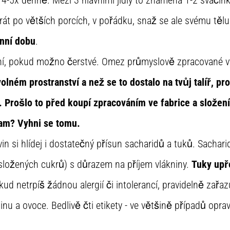
át po větších porcích, v pořádku, snaž se ale svému tělu
enní dobu
.
litní, pokud možno čerstvé. Omez průmyslově zpracované 
olném prostranství a než se to dostalo na tvůj talíř, p
. Prošlo to před koupí zpracováním ve fabrice a složení
am? Vyhni se tomu.
vin si hlídej i dostatečný přísun sacharidů a tuků. Sachari
složených cukrů) s důrazem na příjem vlákniny.
Tuky upř
ud netrpíš žádnou alergií či intolerancí, pravidelně zařa
u a ovoce. Bedlivě čti etikety - ve většině případů opravd