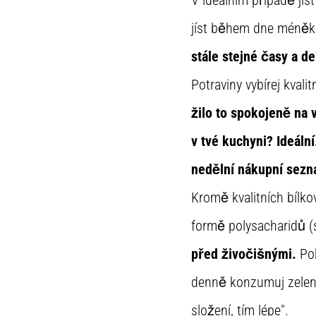
jíst během dne méněkr
stále stejné časy a d
Potraviny vybírej kva
žilo to spokojeně na v
v tvé kuchyni? Ideální
nedělní nákupní sezn
Kromě kvalitních bílko
formě polysacharidů (
před živočišnými.
Pok
denně konzumuj zelenin
složení, tím lépe".