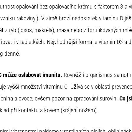
utnost opalování bez opalovacího krému s faktorem 8 a v
vzniku rakoviny!). V zimě hrozí nedostatek vitaminu D ještě
t z ryb (losos, makrela), masa nebo z fortifikovaných ml
ovat i v tabletkách. Nejvhodnější forma je vitamin D3 a
µg denně.
C může oslabovat imunitu.
Rovněž i organismus samotný 
 vyšší množství vitaminu C. Užívá se v oblasti prevence i
lenina a ovoce, ovšem pozor na zpracování surovin.
Co js
íklad při kontaktu s kovem (krájení nožem).
ními vlastnostmi najdeme v rostlinných olejích, obilninách