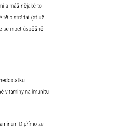
mi a máš nějaké to
é tělo strádat (ať už
ude se moct úspěšně
i nedostatku
é vitaminy na imunitu
vitaminem D přímo ze