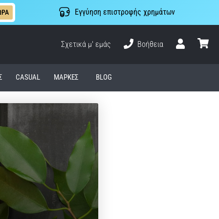
Εγγύηση επιστροφής χρημάτων
ΩΡΑ
Σχετικά μ' εμάς
Βοήθεια
Χρήστης
καλάθι
Σ
CASUAL
ΜΆΡΚΕΣ
BLOG