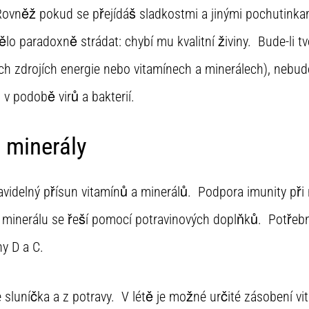
 Rovněž pokud se přejídáš sladkostmi a jinými pochutinka
ělo paradoxně strádat: chybí mu kvalitní živiny. Bude-li tv
ních zdrojích energie nebo vitamínech a minerálech), neb
 v podobě virů a bakterií.
 minerály
pravidelný přísun vitamínů a minerálů. Podpora imunity př
 minerálu se řeší pomocí potravinových doplňků. Potřebn
y D a C.
e sluníčka a z potravy. V létě je možné určité zásobení 