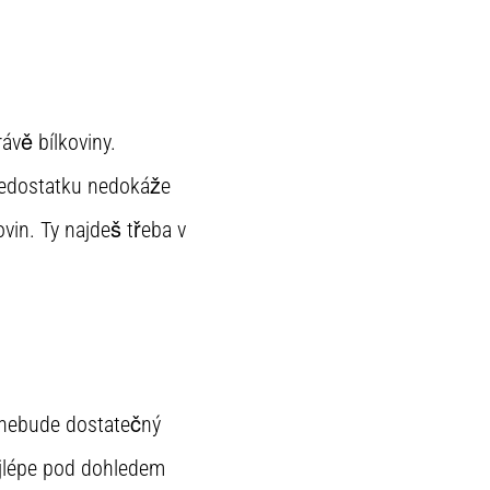
rávě bílkoviny.
 nedostatku nedokáže
vin. Ty najdeš třeba v
ě nebude dostatečný
ejlépe pod dohledem