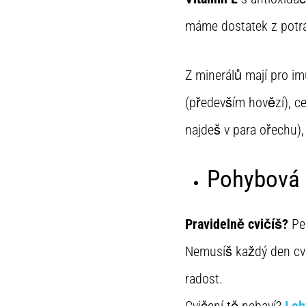
máme dostatek z potra
Z minerálů mají pro i
(především hovězí), ce
najdeš v para ořechu)
Pohybová a
Pravidelně cvičíš?
Pec
Nemusíš každý den cvič
radost.
Cvičení tě nebaví?
I o