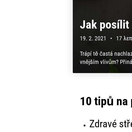
Jak posíli
19. 2. 2021
•
17 λε
Trápí tě častá nachlaz
vnějším vlivům? Přiná
10 tipů na 
Zdravé stř