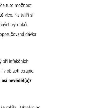
íce tuto možnost
 více. Na talíři si
éčných výrobků.
 doporučovaná dávka
při infekčních
 v oblasti terapie.
i asi nevěděl(a)?
 i v mléku. Obvykle ho