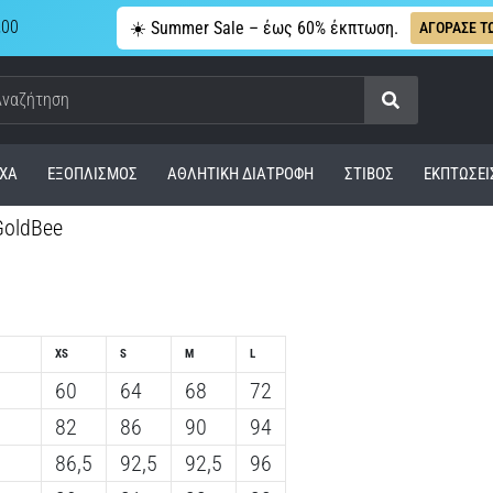
,00
☀️ Summer Sale – έως 60% έκπτωση.
ΑΓΟΡΑΣΕ Τ
Αναζήτηση
ΧΑ
ΕΞΟΠΛΙΣΜΌΣ
ΑΘΛΗΤΙΚΉ ΔΙΑΤΡΟΦΉ
ΣΤΊΒΟΣ
ΕΚΠΤΩΣΕΙ
GoldBee
XS
S
M
L
60
64
68
72
82
86
90
94
86,5
92,5
92,5
96