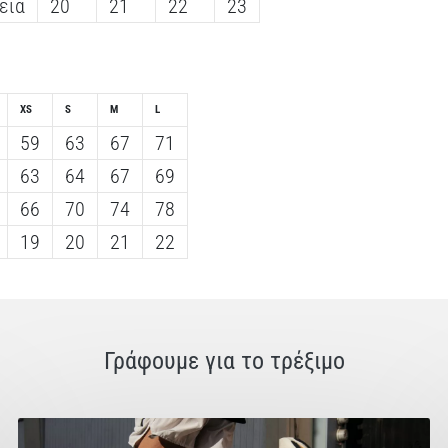
εια
20
21
22
23
XS
S
M
L
59
63
67
71
63
64
67
69
66
70
74
78
19
20
21
22
Γράφουμε για το τρέξιμο