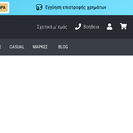
Εγγύηση επιστροφής χρημάτων
ΩΡΑ
Σχετικά μ' εμάς
Βοήθεια
Χρήστης
καλάθι
Σ
CASUAL
ΜΆΡΚΕΣ
BLOG