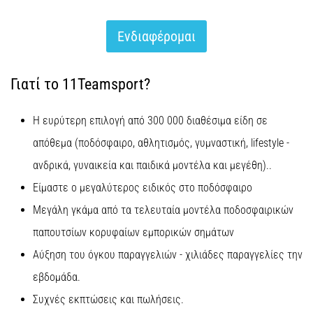
του,
είτε
πρόκειται
Eνδιαφέρομαι
για
ερασιτέχνη
είτε
Γιατί το 11Teamsport?
για…
Η ευρύτερη επιλογή από 300 000 διαθέσιμα είδη σε
5. 8. 2026
απόθεμα (ποδόσφαιρο, αθλητισμός, γυμναστική, lifestyle -
•
ανδρικά, γυναικεία και παιδικά μοντέλα και μεγέθη)..
26 λεπτά ανάγνωσης
Πελματιαία
Είμαστε ο μεγαλύτερος ειδικός στο ποδόσφαιρο
Απονευρωσίτιδα:
Μεγάλη γκάμα από τα τελευταία μοντέλα ποδοσφαιρικών
Συμπτώματα,
παπουτσίων κορυφαίων εμπορικών σημάτων
Αίτια
και
Αύξηση του όγκου παραγγελιών - χιλιάδες παραγγελίες την
Αντιμετώπιση
εβδομάδα.
Αντιμετωπίζετε
Συχνές εκπτώσεις και πωλήσεις.
οξύ