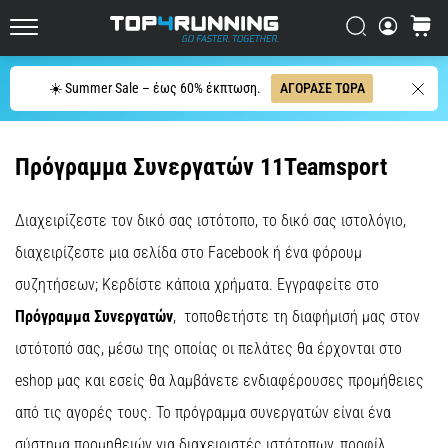
με
μεγαλύτερη
Αναζήτηση
καλάθι
Top4Running.cy
αντικραδασμική
προστασία;
Αναζήτηση
☀️ Summer Sale – έως 60% έκπτωση.
ΑΓΟΡΑΣΕ ΤΩΡΑ
Ανακαλύψτε
παπούτσια
με…
Πρόγραμμα Συνεργατών 11Teamsport
5. 8. 2026
•
Διαχειρίζεστε τον δικό σας ιστότοπο, το δικό σας ιστολόγιο,
29 λεπτά ανάγνωσης
διαχειρίζεστε μια σελίδα στο Facebook ή ένα φόρουμ
Οι
συζητήσεων; Κερδίστε κάποια χρήματα. Εγγραφείτε στο
πιο
Πρόγραμμα Συνεργατών
, τοποθετήστε τη διαφήμισή μας στον
συχνές
αιτίες
ιστότοπό σας, μέσω της οποίας οι πελάτες θα έρχονται στο
πόνου
eshop μας και εσείς θα λαμβάνετε ενδιαφέρουσες προμήθειες
στο
από τις αγορές τους. Το πρόγραμμα συνεργατών είναι ένα
γόνατο
κατά
σύστημα προμηθειών για διαχειριστές ιστότοπων, προφίλ