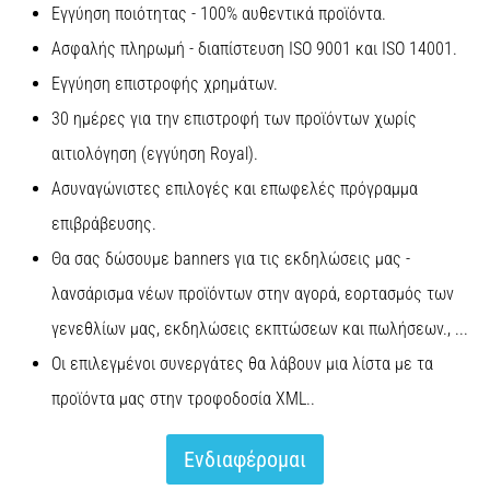
Εγγύηση ποιότητας - 100% αυθεντικά προϊόντα.
πόνο
στη
Ασφαλής πληρωμή - διαπίστευση ISO 9001 και ISO 14001.
φτέρνα
Εγγύηση επιστροφής χρημάτων.
κατά
τη
30 ημέρες για την επιστροφή των προϊόντων χωρίς
διάρκεια
αιτιολόγηση (εγγύηση Royal).
ή
μετά
Ασυναγώνιστες επιλογές και επωφελές πρόγραμμα
το
επιβράβευσης.
τρέξιμο;
Θα σας δώσουμε banners για τις εκδηλώσεις μας -
Μία
από
λανσάρισμα νέων προϊόντων στην αγορά, εορτασμός των
τις
γενεθλίων μας, εκδηλώσεις εκπτώσεων και πωλήσεων., ...
πιο
συχνές
Οι επιλεγμένοι συνεργάτες θα λάβουν μια λίστα με τα
αιτίες
προϊόντα μας στην τροφοδοσία XML..
είναι
η
πελματιαία…
Ενδιαφέρομαι