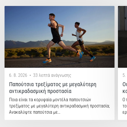
6. 8. 2026
•
33 λεπτά ανάγνωσης
5.
Παπούτσια τρεξίματος με μεγαλύτερη
Ο
αντικραδασμική προστασία
κ
Ποια είναι τα κορυφαία μοντέλα παπουτσιών
Ο 
τρεξίματος με μεγαλύτερη αντικραδασμική προστασία;
το
Ανακαλύψτε παπούτσια με…
ερ