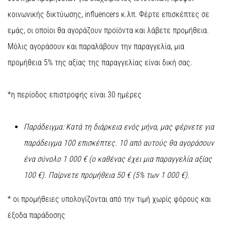
τη
κοινωνικής δικτύωσης, influencers κ.λπ. Φέρτε επισκέπτες σε
διάρκεια
εμάς, οι οποίοι θα αγοράζουν προϊόντα και λάβετε προμήθεια.
και
μετά
Μόλις αγοράσουν και παραλάβουν την παραγγελία, μια
το
προμήθεια 5% της αξίας της παραγγελίας είναι δική σας.
τρέξιμο
Ο
πόνος
*η περίοδος επιστροφής είναι 30 ημέρες
στο
γόνατο
Παράδειγμα: Κατά τη διάρκεια ενός μήνα, μας φέρνετε για
θα
επηρεάσει
παράδειγμα 100 επισκέπτες. 10 από αυτούς θα αγοράσουν
κάθε
ένα σύνολο 1 000 € (ο καθένας έχει μια παραγγελία αξίας
δρομέα
τουλάχιστον
100 €). Παίρνετε προμήθεια 50 € (5% των 1 000 €).
μία
φορά
* οι προμήθειες υπολογίζονται από την τιμή χωρίς φόρους και
στη
έξοδα παράδοσης
ζωή