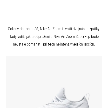
πόνο
στη
φτέρνα
κατά
τη
Cokoliv do toho dáš, Nike Air Zoom ti vrátí dvojnásob zpátky.
διάρκεια
ή
Tady vidíš, jak ti odpružení u Nike Air Zoom SuperRep bude
μετά
neustále pomáhat i při těch nejintenzivnějších lekcích.
το
τρέξιμο;
Μία
από
τις
πιο
συχνές
αιτίες
είναι
η
πελματιαία…