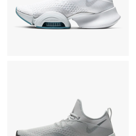
Εμφάνιση
όλων
των
άρθρων