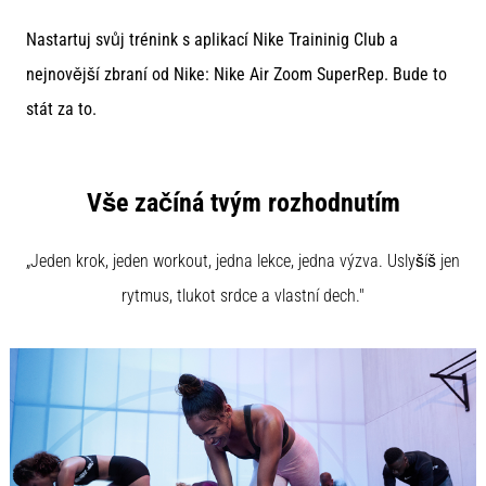
τη
Nastartuj svůj trénink s aplikací Nike Traininig Club a
διάρκεια
και
nejnovější zbraní od Nike: Nike Air Zoom SuperRep. Bude to
μετά
stát za to.
το
τρέξιμο
Ο
Vše začíná tvým rozhodnutím
πόνος
στο
γόνατο
„Jeden krok, jeden workout, jedna lekce, jedna výzva. Uslyšíš jen
θα
rytmus, tlukot srdce a vlastní dech."
επηρεάσει
κάθε
δρομέα
τουλάχιστον
μία
φορά
στη
ζωή