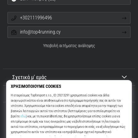
+302111996496
info@top4running.cy
Υποβολή αιτήματος ανάληψης
Σχετικά μ' εμάς
Εξυπηρέτηση πελατών
Top4Running.cy
Περισσότερα από 16 χρόνια σας παρακινούμε να βγείτε έξω και να