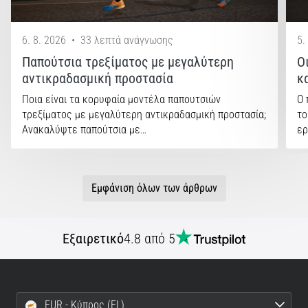
6. 8. 2026
•
33 λεπτά ανάγνωσης
5.
Παπούτσια τρεξίματος με μεγαλύτερη
Ο
αντικραδασμική προστασία
κ
Ποια είναι τα κορυφαία μοντέλα παπουτσιών
Ο 
τρεξίματος με μεγαλύτερη αντικραδασμική προστασία;
το
Ανακαλύψτε παπούτσια με…
ερ
Εμφάνιση όλων των άρθρων
Εξαιρετικό
4.8 από 5
EUR - Κύπρος (EL)