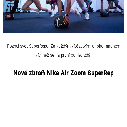
του,
είτε
πρόκειται
για
ερασιτέχνη
είτε
για…
Poznej svět SuperRepu. Za každým vítězstvím je toho mnohem
víc, než se na první pohled zdá.
5. 8. 2026
•
26 λεπτά ανάγνωσης
Nová zbraň Nike Air Zoom SuperRep
Πελματιαία
Απονευρωσίτιδα:
Συμπτώματα,
Αίτια
και
Αντιμετώπιση
Αντιμετωπίζετε
οξύ