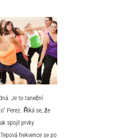
dná. Je to taneční
to“ Perez. Říká se, že
k spojil prvky
. Tepová frekvence se po