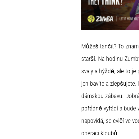
Můžeš tančit? To znamen
starší. Na hodinu Zumby
svaly a hýždě, ale to j
jen bavíte a zlepšujete
dámskou zábavu. Dobrá 
pořádně vyřádí a bude v
napovídá, se cvičí ve v
operaci kloubů.