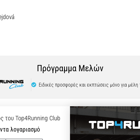
Rejdová
Πρόγραμμα Μελών
Ειδικές προσφορές και εκπτώσεις μόνο για μέλη
ς του Top4Running Club
ντα λογαριασμό