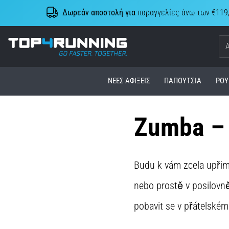
Δωρεάν αποστολή για
παραγγελίες άνω των €119
Top4Running.cy
ΝΈΕΣ ΑΦΊΞΕΙΣ
ΠΑΠΟΎΤΣΙΑ
ΡΟΎ
Zumba – j
Budu k vám zcela upřim
nebo prostě v posilovn
pobavit se v přátelském