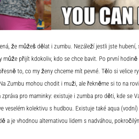
á, že můžeš dělat i zumbu. Nezáleží jestli jste hubení, s
 může přijít kdokoliv, kdo se chce bavit. Po první hodin
e přesně to, co my ženy chceme mít pevné. Tělo si velice r
. Na Zumbu mohou chodit i muži, ale řekněme si to na rovi
zpráva pro maminky: existuje i zumba pro děti, kde se Va
e veselém kolektivu s hudbou. Existuje také aqua (vodní)
odě a je vhodnou alternativou lidem s nadváhou, pokroči