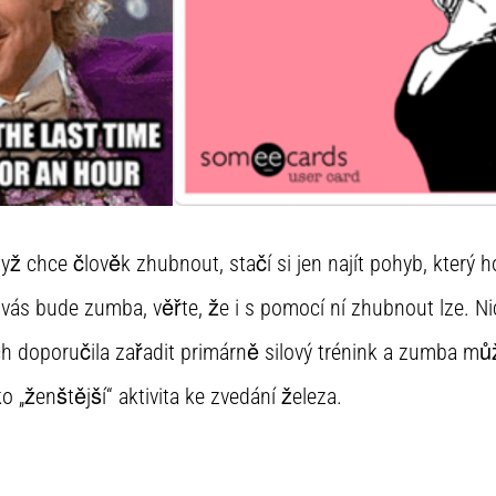
ž chce člověk zhubnout, stačí si jen najít pohyb, který h
 vás bude zumba, věřte, že i s pomocí ní zhubnout lze. 
h doporučila zařadit primárně silový trénink a zumba mů
o „ženštější“ aktivita ke zvedání železa.