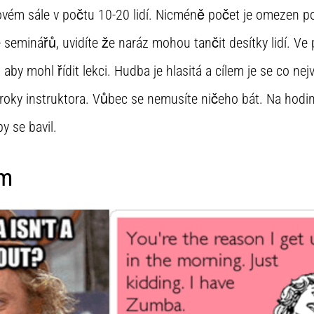
ovém sále v počtu 10-20 lidí. Nicméně počet je omezen p
e seminářů, uvidíte že naráz mohou tančit desítky lidí. Ve
aby mohl řídit lekci. Hudba je hlasitá a cílem je se co nejv
oky instruktora. Vůbec se nemusíte ničeho bát. Na hodin
y se bavil.
em