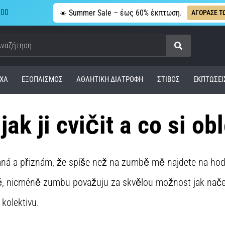
,00
☀️ Summer Sale – έως 60% έκπτωση.
ΑΓΟΡΑΣΕ Τ
Αναζήτηση
ΧΑ
ΕΞΟΠΛΙΣΜΌΣ
ΑΘΛΗΤΙΚΉ ΔΙΑΤΡΟΦΉ
ΣΤΊΒΟΣ
ΕΚΠΤΩΣΕΙ
ak ji cvičit a co si ob
ná a přiznám, že spíše než na zumbě mě najdete na hodin
ě, nicméně zumbu považuju za skvělou možnost jak nače
 kolektivu.