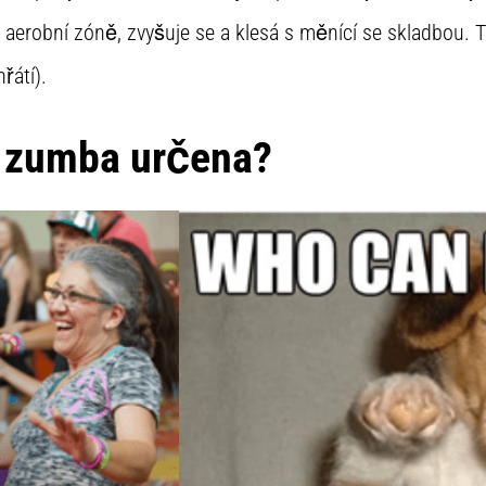
 aerobní zóně, zvyšuje se a klesá s měnící se skladbou. T
řátí).
e zumba určena?