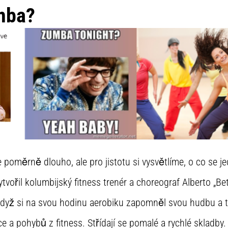
umba?
 poměrně dlouho, ale pro jistotu si vysvětlíme, o co se je
ytvořil kolumbijský fitness trenér a choreograf Alberto „Be
dyž si na svou hodinu aerobiku zapomněl svou hudbu a ta
e a pohybů z fitness. Střídají se pomalé a rychlé skladby