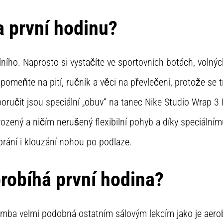
na první hodinu?
lního. Naprosto si vystačíte ve sportovních botách, volný
omeňte na pití, ručník a věci na převlečení, protože se t
učit jsou speciální „obuv“ na tanec Nike Studio Wrap 3 
ozený a ničím nerušený flexibilní pohyb a díky speciálním
brání i klouzání nohou po podlaze.
probíhá první hodina?
mba velmi podobná ostatním sálovým lekcím jako je aerob