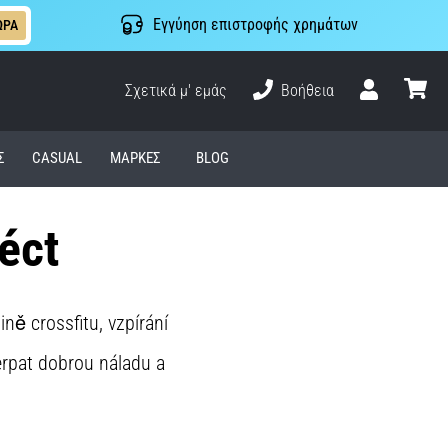
Εγγύηση επιστροφής χρημάτων
ΩΡΑ
Σχετικά μ' εμάς
Βοήθεια
Χρήστης
καλάθι
Σ
CASUAL
ΜΆΡΚΕΣ
BLOG
léct
ě crossfitu, vzpírání
rpat dobrou náladu a