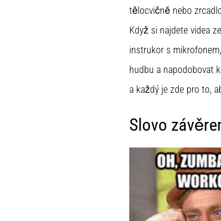
tělocvičně nebo zrcadl
Když si najdete videa z
instrukor s mikrofonem, 
hudbu a napodobovat kr
a každý je zde pro to, ab
Slovo závěr