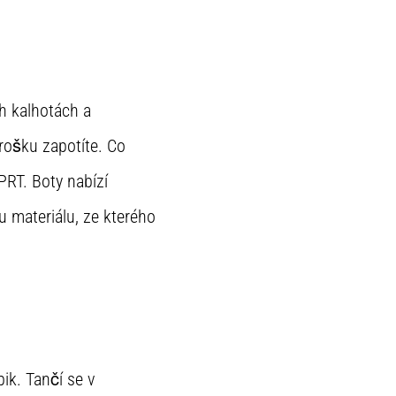
ch kalhotách a
rošku zapotíte. Co
PRT. Boty nabízí
u materiálu, ze kterého
ik. Tančí se v