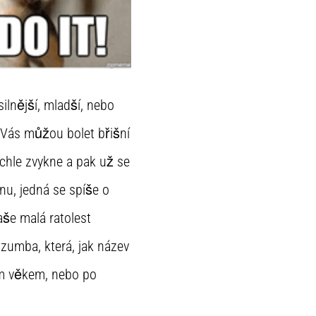
ilnější, mladší, nebo
ě Vás můžou bolet břišní
ychle zvykne a pak už se
nu, jedná se spíše o
še malá ratolest
 zumba, která, jak název
lým věkem, nebo po