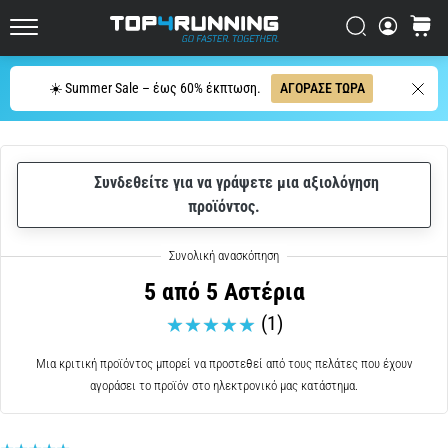
μπορεί
Αναζήτηση
καλάθι
να
Top4Running.cy
συνοψιστεί
σε
Αναζήτηση
☀️ Summer Sale – έως 60% έκπτωση.
ΑΓΟΡΑΣΕ ΤΩΡΑ
μία
μόνο
πρόταση:
Πονάει,
Συνδεθείτε για να γράψετε μια αξιολόγηση
αλλά
προϊόντος.
αξίζει
τον
κόπο!
Ποια
5 από 5 Αστέρια
οφέλη
(1)
προσφέρει,
…
Μια κριτική προϊόντος μπορεί να προστεθεί από τους πελάτες που έχουν
αγοράσει το προϊόν στο ηλεκτρονικό μας κατάστημα.
7. 8. 2026
•
23 λεπτά ανάγνωσης