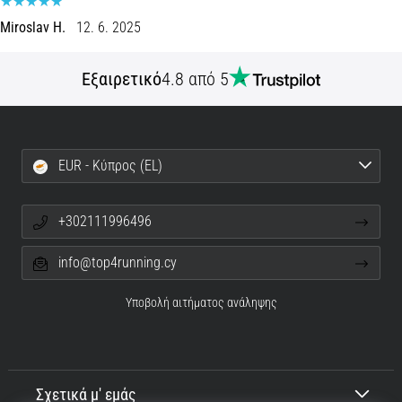
Shuttle
Miroslav H.
12. 6. 2025
run
και
Εξαιρετικό
4.8 από 5
beep
test:
Τι
είναι
EUR - Κύπρος (EL)
και
πώς
εκτελούνται;
+302111996496
Στην
info@top4running.cy
πράξη,
το
Υποβολή αιτήματος ανάληψης
shuttle
run
δοκιμάζει
την
ταχύτητα,
Σχετικά μ' εμάς