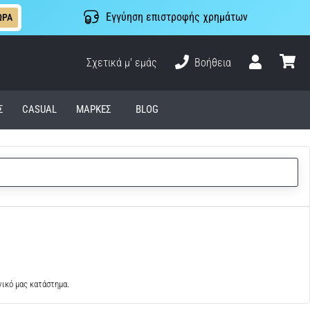
Εγγύηση επιστροφής χρημάτων
ΩΡΑ
Σχετικά μ' εμάς
Βοήθεια
Χρήστης
καλάθι
Σ
CASUAL
ΜΆΡΚΕΣ
BLOG
νικό μας κατάστημα.