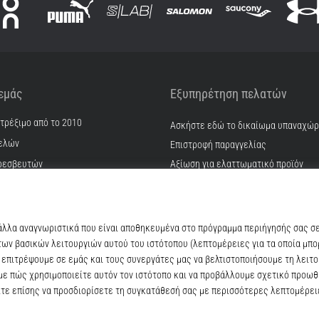
 εμάς
Εξυπηρέτηση πελατών
 τρέξιμο από το 2010
Ασκήστε εδώ το δικαίωμα υπαναχώ
ελών
Επιστροφή παραγγελίας
ρεσβευτών
Αξίωση για ελαττωματικό προϊόν
Αποστολή και πληρωμή
γατρικών
Βρείτε το σωστό μέγεθος
ίας & καριέρα
Επικοινωνία
kie
Συχνές ερωτήσεις
ϋποθέσεις
Πολιτική απορρήτου