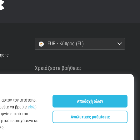
EUR - Κύπρος (EL)
ρησης
Χρειάζεστε βοήθεια;
+302111996496
info@top4running.cy