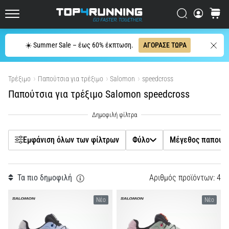
μπορεί
Filtr
Αναζήτηση
καλάθι
να
Top4Running.cy
συνοψιστεί
σε
Αναζήτηση
☀️ Summer Sale – έως 60% έκπτωση.
ΑΓΟΡΑΣΕ ΤΩΡΑ
μία
Φύλο
μόνο
Εμφάνιση προϊόντων
πρόταση:
Τρέξιμο
Παπούτσια για τρέξιμο
Salomon
speedcross
Μέγεθος παπουτσιού
Πονάει,
Παπούτσια για τρέξιμο Salomon speedcross
αλλά
αξίζει
Τιμή
τον
κόπο!
Εμφάνιση όλων των φίλτρων
Φύλο
Μέγεθος παπουτ
Ποια
χρώμα
οφέλη
προσφέρει,
Ιδιότητες
…
Τα πιο δημοφιλή
Αριθµός προϊόντων: 4
Νέο
Νέο
Πτώση (χιλ.)
7. 8. 2026
•
23 λεπτά ανάγνωσης