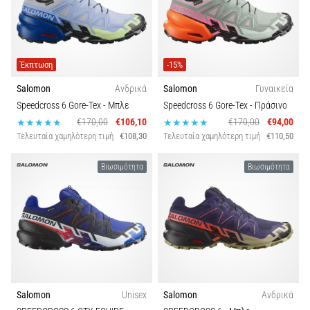
Βάρος
Shuttle
run
Λειτουργία
και
Έκπτωση
-15%
beep
Βιωσιμότητα
test:
Salomon
Ανδρικά
Salomon
Γυναικεία
Τι
Speedcross 6 Gore-Tex
- Μπλε
Speedcross 6 Gore-Tex
- Πράσινο
είναι
€170,00
€106,10
€170,00
€94,00
Εποχή
και
Τελευταία χαμηλότερη τιμή
€108,30
Τελευταία χαμηλότερη τιμή
€110,50
πώς
Carbon
εκτελούνται;
Βιωσιμότητα
Βιωσιμότητα
Στην
πράξη,
το
shuttle
run
δοκιμάζει
την
Salomon
Unisex
Salomon
Ανδρικά
ταχύτητα,