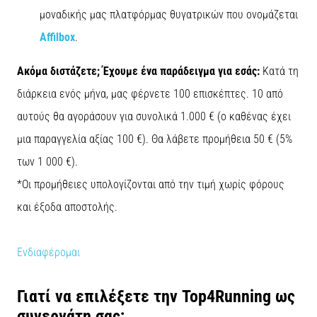
πόνο
μοναδικής μας πλατφόρμας θυγατρικών που ονομάζεται
στη
Affilbox
.
φτέρνα
κατά
Ακόμα διστάζετε; Έχουμε ένα παράδειγμα για εσάς:
Κατά τη
τη
διάρκεια
διάρκεια ενός μήνα, μας φέρνετε 100 επισκέπτες. 10 από
ή
αυτούς θα αγοράσουν για συνολικά 1.000 € (ο καθένας έχει
μετά
το
μια παραγγελία αξίας 100 €). Θα λάβετε προμήθεια 50 € (5%
τρέξιμο;
των 1 000 €).
Μία
από
*Οι προμήθειες υπολογίζονται από την τιμή χωρίς φόρους
τις
και έξοδα αποστολής.
πιο
συχνές
αιτίες
Ενδιαφέρομαι
είναι
η
πελματιαία…
Γιατί να επιλέξετε την Top4Running ως
συνεργάτη σας;