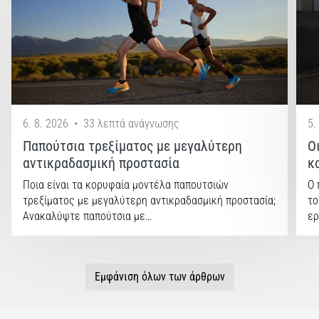
6. 8. 2026
•
33 λεπτά ανάγνωσης
5.
Παπούτσια τρεξίματος με μεγαλύτερη
Ο
αντικραδασμική προστασία
κ
Ποια είναι τα κορυφαία μοντέλα παπουτσιών
Ο 
τρεξίματος με μεγαλύτερη αντικραδασμική προστασία;
το
Ανακαλύψτε παπούτσια με…
ερ
Εμφάνιση όλων των άρθρων