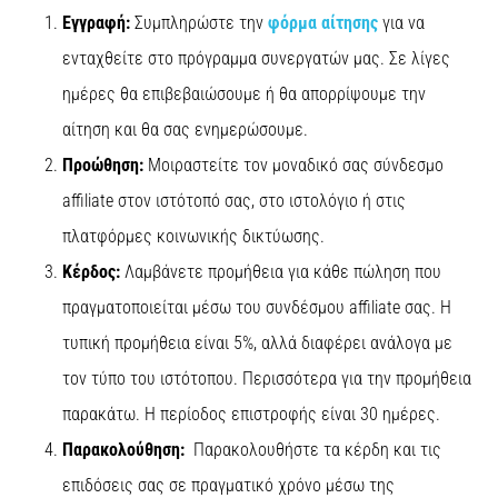
του,
Εγγραφή:
Συμπληρώστε την
φόρμα αίτησης
για να
είτε
πρόκειται
ενταχθείτε στο πρόγραμμα συνεργατών μας. Σε λίγες
για
ημέρες θα επιβεβαιώσουμε ή θα απορρίψουμε την
ερασιτέχνη
είτε
αίτηση και θα σας ενημερώσουμε.
για…
Προώθηση:
Μοιραστείτε τον μοναδικό σας σύνδεσμο
affiliate στον ιστότοπό σας, στο ιστολόγιο ή στις
5. 8. 2026
πλατφόρμες κοινωνικής δικτύωσης.
•
26 λεπτά ανάγνωσης
Κέρδος:
Λαμβάνετε προμήθεια για κάθε πώληση που
Πελματιαία
πραγματοποιείται μέσω του συνδέσμου affiliate σας. Η
Απονευρωσίτιδα:
τυπική προμήθεια είναι 5%, αλλά διαφέρει ανάλογα με
Συμπτώματα,
Αίτια
τον τύπο του ιστότοπου. Περισσότερα για την προμήθεια
και
παρακάτω. Η περίοδος επιστροφής είναι 30 ημέρες.
Αντιμετώπιση
Παρακολούθηση:
Παρακολουθήστε τα κέρδη και τις
Αντιμετωπίζετε
επιδόσεις σας σε πραγματικό χρόνο μέσω της
οξύ