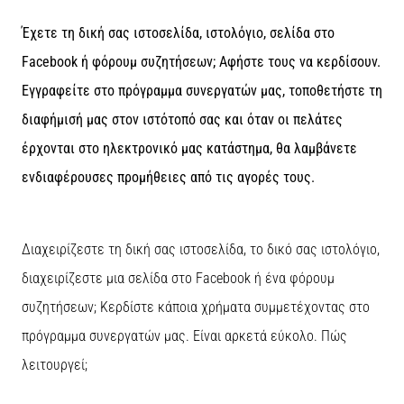
τη
Έχετε τη δική σας ιστοσελίδα, ιστολόγιο, σελίδα στο
διάρκεια
και
Facebook ή φόρουμ συζητήσεων; Αφήστε τους να κερδίσουν.
μετά
Εγγραφείτε στο πρόγραμμα συνεργατών μας, τοποθετήστε τη
το
διαφήμισή μας στον ιστότοπό σας και όταν οι πελάτες
τρέξιμο
έρχονται στο ηλεκτρονικό μας κατάστημα, θα λαμβάνετε
Ο
πόνος
ενδιαφέρουσες προμήθειες από τις αγορές τους.
στο
γόνατο
θα
επηρεάσει
Διαχειρίζεστε τη δική σας ιστοσελίδα, το δικό σας ιστολόγιο,
κάθε
διαχειρίζεστε μια σελίδα στο Facebook ή ένα φόρουμ
δρομέα
συζητήσεων; Κερδίστε κάποια χρήματα συμμετέχοντας στο
τουλάχιστον
μία
πρόγραμμα συνεργατών μας. Είναι αρκετά εύκολο. Πώς
φορά
λειτουργεί;
στη
ζωή