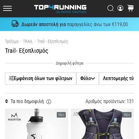
μπορεί
Filtr
Αναζήτηση
καλάθι
να
Top4Running.cy
συνοψιστεί
Δωρεάν αποστολή για
παραγγελίες άνω των €119,00
σε
Αναζήτηση
μία
Φύλο
μόνο
Εμφάνιση προϊόντων
Τρέξιμο
TRAIL
Trail - Εξοπλισμός
πρόταση:
Trail- Εξοπλισμός
Λεπτομερής τύπος προϊόντος
Πονάει,
αλλά
αξίζει
Μάρκα
τον
Εμφάνιση όλων των φίλτρων
Φύλο
Λεπτομερής τύπο
κόπο!
Ποια
Τιμή
οφέλη
προσφέρει,
Τα πιο δημοφιλή
Αριθµός προϊόντων: 131
χρώμα
…
Νέο
Νέο
Μέγεθος
7. 8. 2026
•
23 λεπτά ανάγνωσης