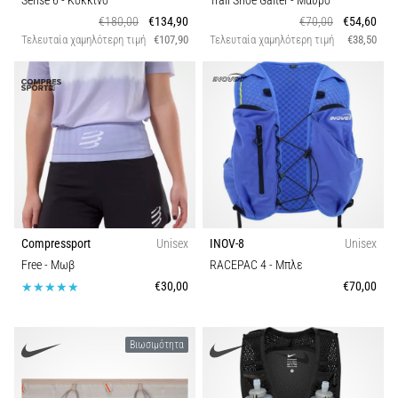
Sense 6
- Κόκκινο
Trail Shoe Gaiter
- Μαύρο
€180,00
€134,90
€70,00
€54,60
Τελευταία χαμηλότερη τιμή
€107,90
Τελευταία χαμηλότερη τιμή
€38,50
Compressport
Unisex
INOV-8
Unisex
Free
- Μωβ
RACEPAC 4
- Μπλε
€30,00
€70,00
Βιωσιμότητα