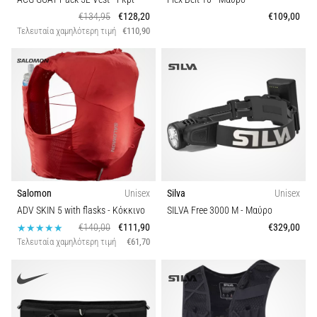
€134,95
€128,20
€109,00
Τελευταία χαμηλότερη τιμή
€110,90
Salomon
Unisex
Silva
Unisex
ADV SKIN 5 with flasks
- Κόκκινο
SILVA Free 3000 M
- Μαύρο
€140,00
€111,90
€329,00
Τελευταία χαμηλότερη τιμή
€61,70