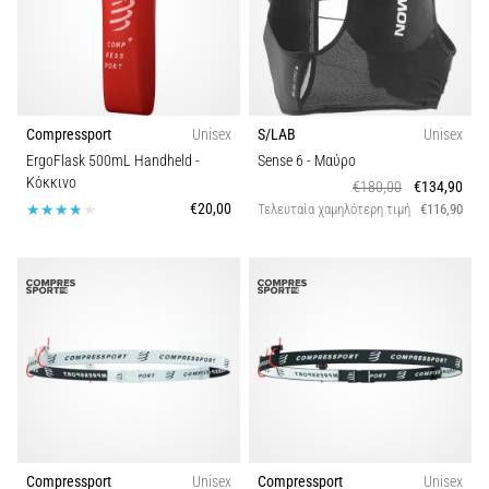
Compressport
Unisex
S/LAB
Unisex
ErgoFlask 500mL Handheld
-
Sense 6
- Μαύρο
Κόκκινο
€180,00
€134,90
€20,00
Τελευταία χαμηλότερη τιμή
€116,90
Compressport
Unisex
Compressport
Unisex