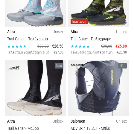
και
Πρόληψη
Το
Έκπτωση
γόνατο
του
Altra
Unisex
Altra
Unisex
δρομέα
Trail Gaiter
- Πολύχρωμα
Trail Gaiter
- Πολύχρωμα
(runner's
€30,00
€28,50
€30,00
€25,80
knee),
Τελευταία χαμηλότερη τιμή
€27,30
Τελευταία χαμηλότερη τιμή
€26,30
γνωστό
και
Νέο
Νέο
ως
σύνδρομο
λαγονοκνημιαίας
ταινίας
(ITBS),
είναι
ένα
πολύ
Altra
Unisex
Salomon
Unisex
συχνό…
Trail Gaiter
- Μαύρο
ADV Skin 12 SET
- Μπλε