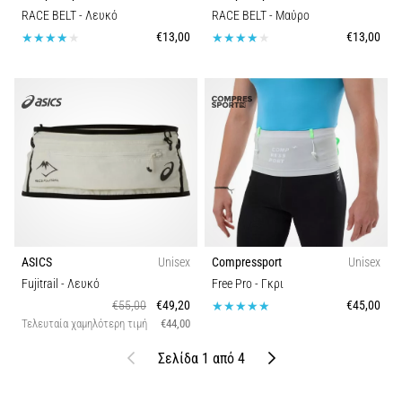
RACE BELT
- Λευκό
RACE BELT
- Μαύρο
€13,00
€13,00
ASICS
Unisex
Compressport
Unisex
Fujitrail
- Λευκό
Free Pro
- Γκρι
€55,00
€49,20
€45,00
Τελευταία χαμηλότερη τιμή
€44,00
Προηγούμενο
Επόμενο
Σελίδα 1 από 4