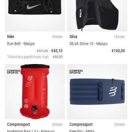
Nike
Unisex
Silva
Unisex
Run Belt
- Μαύρο
SILVA Strive 10
- Μαύρο
€54,95
€45,10
€100,00
Τελευταία χαμηλότερη τιμή
€44,00
Compressport
Unisex
Compressport
Unisex
Hydration Bag 1,5 l
- Κόκκινο
Free Pro
- Μπλε