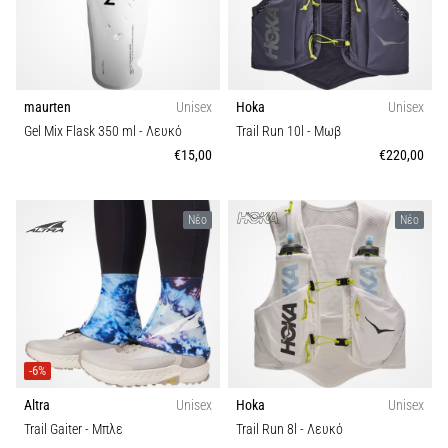
Λειτουργία
Shuttle
run
Εποχή
και
beep
maurten
Unisex
Hoka
Unisex
Βιωσιμότητα
test:
Gel Mix Flask 350 ml
- Λευκό
Trail Run 10l
- Μωβ
Τι
€15,00
€220,00
είναι
και
πώς
Νέο
Νέο
εκτελούνται;
Στην
πράξη,
το
shuttle
run
-6%
δοκιμάζει
Altra
Unisex
Hoka
Unisex
την
ταχύτητα,
Trail Gaiter
- Μπλε
Trail Run 8l
- Λευκό