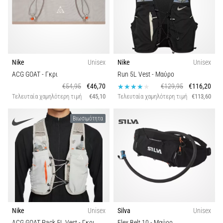
Nike
Unisex
Nike
Unisex
ACG GOAT
- Γκρι
Run 5L Vest
- Μαύρο
€54,95
€46,70
€129,95
€116,20
Τελευταία χαμηλότερη τιμή
€45,10
Τελευταία χαμηλότερη τιμή
€113,60
Βιωσιμότητα
Nike
Unisex
Silva
Unisex
ACG GOAT Pack 5L Vest
- Γκρι
Flex Belt 10
- Μαύρο