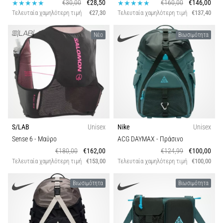
€30,00
€28,50
€160,00
€146,00
Τελευταία χαμηλότερη τιμή
€27,30
Τελευταία χαμηλότερη τιμή
€137,40
Εμφάνιση
όλων
Νέο
Βιωσιμότητα
των
άρθρων
S/LAB
Unisex
Nike
Unisex
Sense 6
- Μαύρο
ACG DAYMAX
- Πράσινο
€180,00
€162,00
€124,99
€100,00
Τελευταία χαμηλότερη τιμή
€153,00
Τελευταία χαμηλότερη τιμή
€100,00
Βιωσιμότητα
Βιωσιμότητα