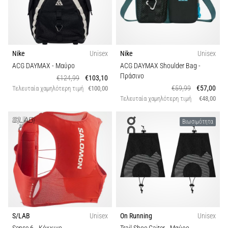
Nike
Unisex
Nike
Unisex
ACG DAYMAX
- Μαύρο
ACG DAYMAX Shoulder Bag
-
Πράσινο
€124,99
€103,10
€59,99
€57,00
Τελευταία χαμηλότερη τιμή
€100,00
Τελευταία χαμηλότερη τιμή
€48,00
Βιωσιμότητα
S/LAB
Unisex
On Running
Unisex