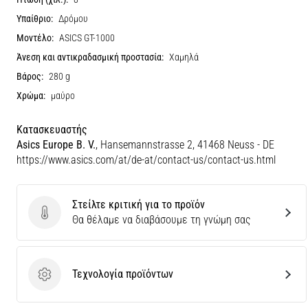
Υπαίθριο:
Δρόμου
Μοντέλο:
ASICS GT-1000
Άνεση και αντικραδασμική προστασία:
Χαμηλά
Βάρος:
280 g
Χρώμα:
μαύρο
Κατασκευαστής
Asics Europe B. V.
, Hansemannstrasse 2, 41468 Neuss - DE
https://www.asics.com/at/de-at/contact-us/contact-us.html
Στείλτε κριτική για το προϊόν
Στείλτε κριτική για το προϊόν
Θα θέλαμε να διαβάσουμε τη γνώμη σας
Τεχνολογία προϊόντων
Τεχνολογία προϊόντων