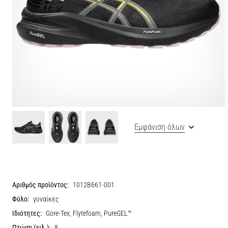
Εμφάνιση όλων
Αριθμός προϊόντος:
1012B661-001
Φύλο:
γυναίκες
Ιδιότητες:
Gore-Tex, Flytefoam, PureGEL™
Πτώση (χιλ.):
8