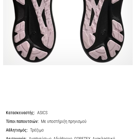
Κατασκευαστής:
ASICS
Τύποι παπουτσιών:
Με υποστήριξη πρηνισμού
Αθλητισμός:
Τρέξιμο
Λειτουργία:
Αναπνεύσιμο, Αδιάβροχο, GORETEX, Ανακλαστικό