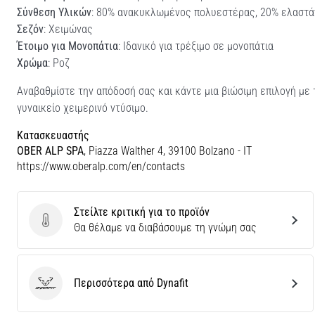
Σύνθεση Υλικών
: 80% ανακυκλωμένος πολυεστέρας, 20% ελαστά
Σεζόν
: Χειμώνας
Έτοιμο για Μονοπάτια
: Ιδανικό για τρέξιμο σε μονοπάτια
Χρώμα
: Ροζ
Αναβαθμίστε την απόδοσή σας και κάντε μια βιώσιμη επιλογή με 
γυναικείο χειμερινό ντύσιμο.
Κατασκευαστής
OBER ALP SPA
, Piazza Walther 4, 39100 Bolzano - IT
https://www.oberalp.com/en/contacts
Στείλτε κριτική για το προϊόν
Στείλτε κριτική για το προϊόν
Θα θέλαμε να διαβάσουμε τη γνώμη σας
Περισσότερα από Dynafit
Dynafit