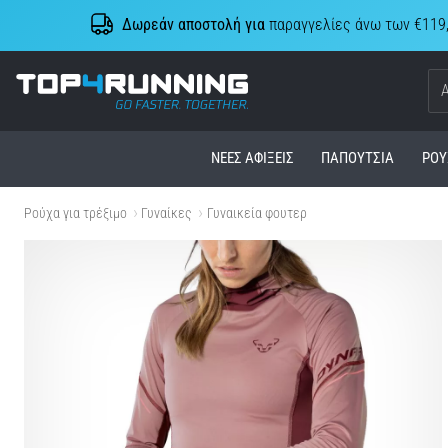
Δωρεάν αποστολή για
παραγγελίες άνω των €119
Top4Running.cy
ΝΈΕΣ ΑΦΊΞΕΙΣ
ΠΑΠΟΎΤΣΙΑ
ΡΟΎ
Ρούχα για τρέξιμο
Γυναίκες
Γυναικεία φουτερ