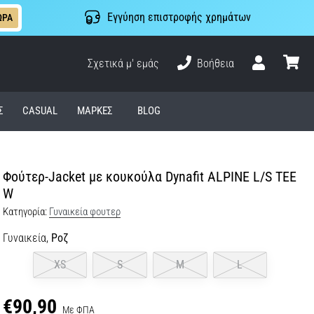
Εγγύηση επιστροφής χρημάτων
ΩΡΑ
Σχετικά μ' εμάς
Βοήθεια
Χρήστης
καλάθι
Σ
CASUAL
ΜΆΡΚΕΣ
BLOG
Φούτερ-Jacket με κουκούλα Dynafit ALPINE L/S TEE
W
Κατηγορία:
Γυναικεία φουτερ
Γυναικεία,
Ροζ
XS
S
M
L
€90,90
Με ΦΠΑ