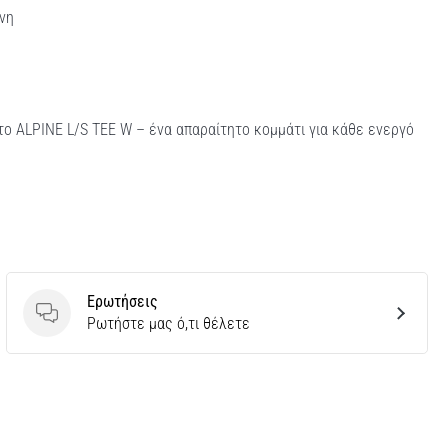
νη
το ALPINE L/S TEE W – ένα απαραίτητο κομμάτι για κάθε ενεργό
Ερωτήσεις
Ερωτήσεις
Ρωτήστε μας ό,τι θέλετε