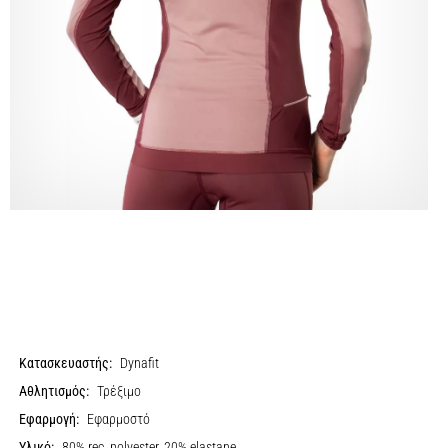
Κατασκευαστής:
Dynafit
Αθλητισμός:
Τρέξιμο
Εφαρμογή:
Εφαρμοστό
Υλικό:
80% rec. polyester, 20% elastane