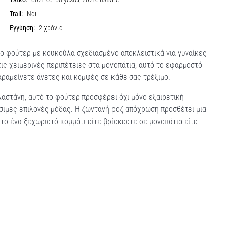
Trail:
Ναι
Εγγύηση:
2 χρόνια
το φούτερ με κουκούλα σχεδιασμένο αποκλειστικά για γυναίκες
τις χειμερινές περιπέτειες στα μονοπάτια, αυτό το εφαρμοστό
παραμείνετε άνετες και κομψές σε κάθε σας τρέξιμο.
στάνη, αυτό το φούτερ προσφέρει όχι μόνο εξαιρετική
ώσιμες επιλογές μόδας. Η ζωντανή ροζ απόχρωση προσθέτει μια
το ένα ξεχωριστό κομμάτι είτε βρίσκεστε σε μονοπάτια είτε