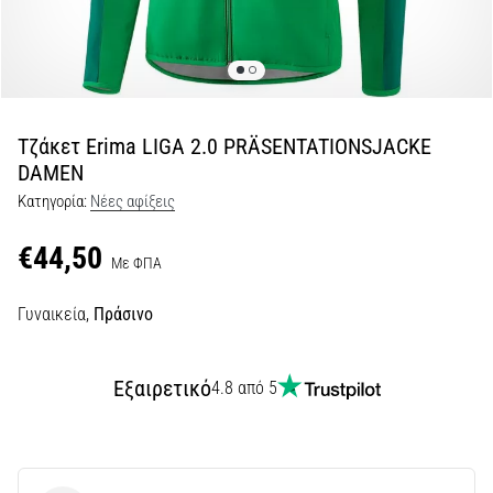
Shuttle
run
και
beep
test:
Τζάκετ Erima LIGA 2.0 PRÄSENTATIONSJACKE
Τι
DAMEN
είναι
Κατηγορία:
Νέες αφίξεις
και
πώς
€44,50
Με ΦΠΑ
εκτελούνται;
Στην
Γυναικεία,
Πράσινο
πράξη,
το
shuttle
Εξαιρετικό
4.8 από 5
run
δοκιμάζει
την
ταχύτητα,