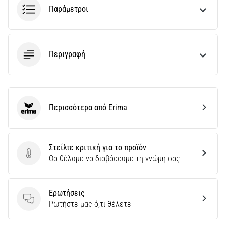
την
Παράμετροι
ευκιννησία
και
τις
αλλαγές
Περιγραφή
κατεύθυνσης.
Πώς
εκτελείται
σωστά,
…
Περισσότερα από Erima
Erima
6. 8. 2026
•
Στείλτε κριτική για το προϊόν
29 λεπτά ανάγνωσης
Στείλτε κριτική για το προϊόν
Θα θέλαμε να διαβάσουμε τη γνώμη σας
Γόνατο
του
Δρομέα:
Ερωτήσεις
Ερωτήσεις
Ρωτήστε μας ό,τι θέλετε
Αίτια,
Αντιμετώπιση