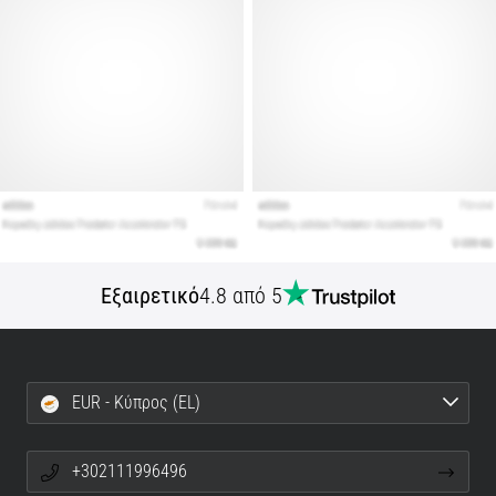
Εμφάνιση
όλων
των
άρθρων
Εξαιρετικό
4.8 από 5
EUR - Κύπρος (EL)
+302111996496