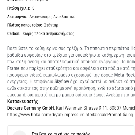
Πτώση (χιλ.):
5
Λειτουργία:
Αναπνεύσιμο, Ανακλαστικό
Πλάτος παπουτσίου:
Στάνταρ
Carbon:
Χωρίς πλάκα ανθρακονήματος
Βελτιώστε το καθημερινό σας τρέξιμο. Τα παπούτια περιπάτου
Ho
βαθμίδα ευφορίας στο τρέξιμο για οποιαδήποτε καθημερινή προ
πολυτελή άνεση και αποτελεσματική απόδοση ενέργειας. Τα παπ
Frame
που παρέχει σταθερότητα και ασφάλεια στα πόδια κατά τ
προσφέρει ειδικά καμπυλωμένο σχεδιασμό της έδρας
Meta-Rock
ενέργειας. Η επιφάνεια
Skyflow
έχει σχεδιαστεί με ανθεκτικό στ
ανθεκτικότητας στην καθημερινή προπόνηση, ενώ το εξωτερικό
Jacquard, διαπερατό και με μακρά διάρκεια ζωής. Ανεξάρτητα α
Κατασκευαστής
Deckers Germany GmbH
, Karl-Weinmair-Strasse 9-11, 80807 Munic
https://www.hoka.com/de/at/impressum.html#localePromptDialog
Στείλτε κριτική για το προϊόν