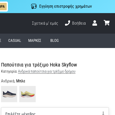
Εγγύηση επιστροφής χρημάτων
ΩΡΑ
Σχετικά μ' εμάς
Βοήθεια
Χρήστης
καλάθι
Σ
CASUAL
ΜΆΡΚΕΣ
BLOG
Παπούτσια για τρέξιμο Hoka Skyflow
Κατηγορία:
Ανδρικά παπούτσια για τρέξιμο δρόμου
Ανδρικά,
Μπλε
Επιλέξτε μέγεθος