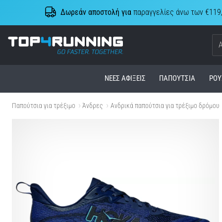
Δωρεάν αποστολή για
παραγγελίες άνω των €119
Top4Running.cy
ΝΈΕΣ ΑΦΊΞΕΙΣ
ΠΑΠΟΎΤΣΙΑ
ΡΟΎ
Παπούτσια για τρέξιμο
Άνδρες
Ανδρικά παπούτσια για τρέξιμο δρόμου