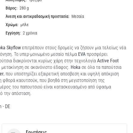
Βάρος:
280 g
Άνεση και αντικραδασμική προστασία:
Μεσαία
Χρώμα:
μπλε
Εγγύηση:
2 χρόνια
ka Skyflow
επιτρέπουν στους δρομείς να ζήσουν μια τελείως νέα
πόνηση. Το υπερ-μονωμένο μεσαίο πέλμα
EVA
προσφέρει
ούτσια διακρίνονται κυρίως χάρη στην τεχνολογία
Active Foot
η μετακίνηση σε ακανόνιστο έδαφος.
Hoka
σε όλα τα παπούτσια
er
, που υποστηρίζει εξαιρετική αποσβεση και υψηλή απόκριση
η φθορά καουτσούκ, που βοηθά στη μεγιστοποίηση της
 μέρος του παπουτσιού είναι κατασκευασμένο από ύφασμα
πό την απόσταση.
h - DE
Ερωτήσεις