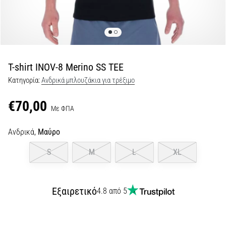
για…
5. 8. 2026
•
26 λεπτά ανάγνωσης
T-shirt INOV-8 Merino SS TEE
Πελματιαία
Κατηγορία:
Ανδρικά μπλουζάκια για τρέξιμο
Απονευρωσίτιδα:
Συμπτώματα,
€70,00
Με ΦΠΑ
Αίτια
και
Ανδρικά,
Μαύρο
Αντιμετώπιση
Αντιμετωπίζετε
S
M
L
XL
οξύ
πόνο
στη
Εξαιρετικό
4.8 από 5
φτέρνα
κατά
τη