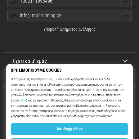
+302111996496
info@top4running.cy
Υποβολή αιτήματος ανάληψης
Σχετικά μ' εμάς
Εξυπηρέτηση πελατών
Top4Running.cy
Περισσότερα από 16 χρόνια σας παρακινούμε να βγείτε έξω και να
τρέξετε. Πιο γρήγορα. Μαζί μας. Κάθε μέρα.