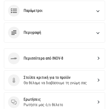
διάρκεια
ή
Παράμετροι
μετά
το
τρέξιμο;
Μία
Περιγραφή
από
τις
πιο
συχνές
αιτίες
Περισσότερα από INOV-8
είναι
INOV-8
η
πελματιαία…
Στείλτε κριτική για το προϊόν
Στείλτε κριτική για το προϊόν
Θα θέλαμε να διαβάσουμε τη γνώμη σας
5. 8. 2026
•
35 λεπτά ανάγνωσης
Ερωτήσεις
Υπερπλήρωση
Ερωτήσεις
Ρωτήστε μας ό,τι θέλετε
Υδατανθράκων: