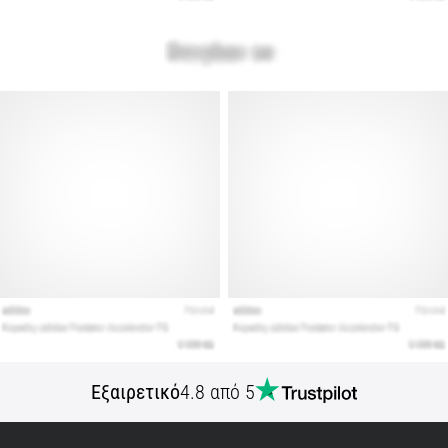
Εμφάνιση
όλων
των
άρθρων
Εξαιρετικό
4.8 από 5