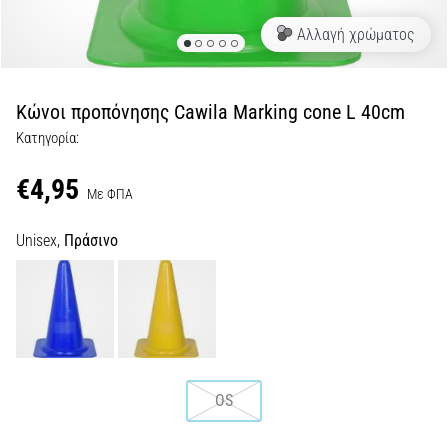
Shuttle
Αλλαγή χρώματος
run
και
beep
Κώνοι προπόνησης Cawila Marking cone L 40cm
test:
Κατηγορία:
Τι
είναι
€4,95
και
Με ΦΠΑ
πώς
Unisex,
Πράσινο
εκτελούνται;
Στην
πράξη,
το
shuttle
run
δοκιμάζει
OS
την
ταχύτητα,