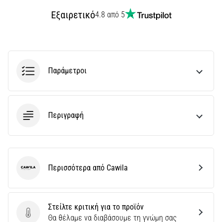
την
ευκιννησία
Εξαιρετικό
4.8 από 5
και
τις
αλλαγές
κατεύθυνσης.
Πώς
Παράμετροι
εκτελείται
σωστά,
…
Περιγραφή
6. 8. 2026
•
29 λεπτά ανάγνωσης
Γόνατο
Περισσότερα από Cawila
Cawila
του
Δρομέα:
Αίτια,
Στείλτε κριτική για το προϊόν
Αντιμετώπιση
Στείλτε κριτική για το προϊόν
Θα θέλαμε να διαβάσουμε τη γνώμη σας