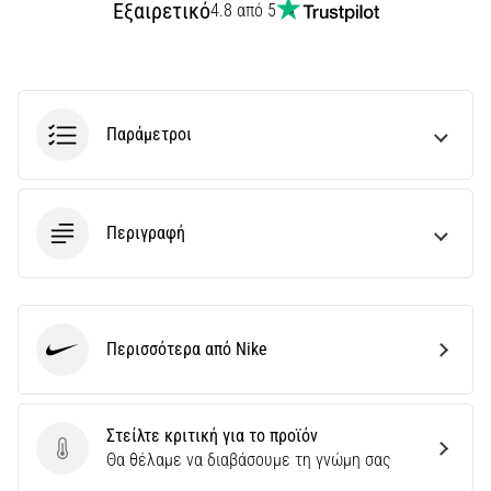
την
Εξαιρετικό
4.8 από 5
ευκιννησία
και
τις
αλλαγές
κατεύθυνσης.
Παράμετροι
Πώς
εκτελείται
σωστά,
…
Περιγραφή
6. 8. 2026
•
29 λεπτά ανάγνωσης
Περισσότερα από Nike
Nike
Γόνατο
του
Δρομέα:
Στείλτε κριτική για το προϊόν
Αίτια,
Στείλτε κριτική για το προϊόν
Θα θέλαμε να διαβάσουμε τη γνώμη σας
Αντιμετώπιση