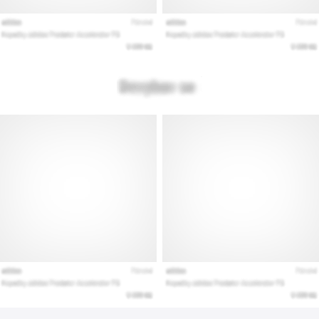
Εμφάνιση
όλων
των
άρθρων