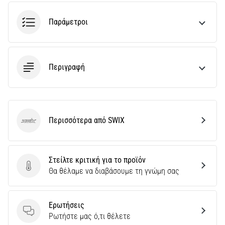
του,
είτε
Παράμετροι
πρόκειται
για
ερασιτέχνη
είτε
Περιγραφή
για…
5. 8. 2026
•
26 λεπτά ανάγνωσης
Περισσότερα από SWIX
SWIX
Πελματιαία
Απονευρωσίτιδα:
Συμπτώματα,
Στείλτε κριτική για το προϊόν
Στείλτε κριτική για το προϊόν
Αίτια
Θα θέλαμε να διαβάσουμε τη γνώμη σας
και
Αντιμετώπιση
Ερωτήσεις
Αντιμετωπίζετε
Ερωτήσεις
Ρωτήστε μας ό,τι θέλετε
οξύ