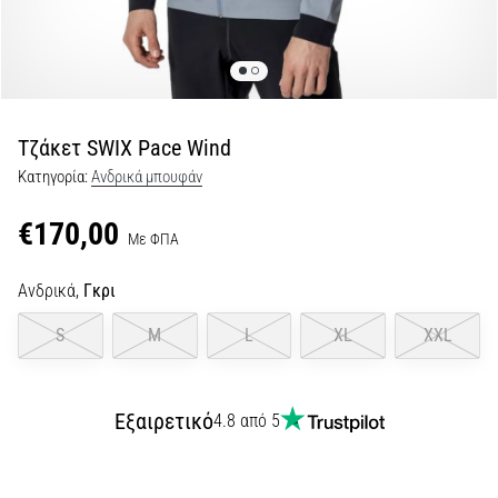
τη
διάρκεια
και
μετά
το
Τζάκετ SWIX Pace Wind
τρέξιμο
Κατηγορία:
Ανδρικά μπουφάν
Ο
πόνος
€170,00
στο
Με ΦΠΑ
γόνατο
θα
Ανδρικά,
Γκρι
επηρεάσει
κάθε
S
M
L
XL
XXL
δρομέα
τουλάχιστον
μία
Εξαιρετικό
4.8 από 5
φορά
στη
ζωή