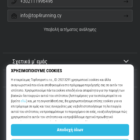
+302111996496
info@top4running.cy
Υποβολή αιτήματος ανάληψης
Σχετικά μ' εμάς
Εξυπηρέτηση πελατών
Top4Running.cy
Περισσότερα από 16 χρόνια σας παρακινούμε να βγείτε έξω και να
τρέξετε. Πιο γρήγορα. Μαζί μας. Κάθε μέρα.