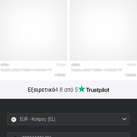
Εμφάνιση
όλων
των
άρθρων
Εξαιρετικό
4.8 από 5
EUR - Κύπρος (EL)