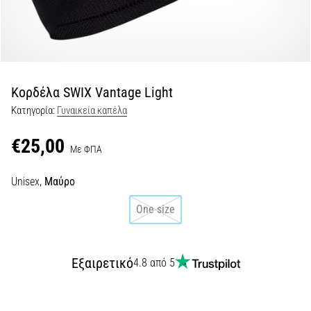
Shuttle
run
και
beep
test:
Κορδέλα SWIX Vantage Light
Τι
Κατηγορία:
Γυναικεία καπέλα
είναι
και
€25,00
Με ΦΠΑ
πώς
εκτελούνται;
Unisex,
Μαύρο
Στην
πράξη,
One size
το
shuttle
run
Εξαιρετικό
4.8 από 5
δοκιμάζει
την
ταχύτητα,