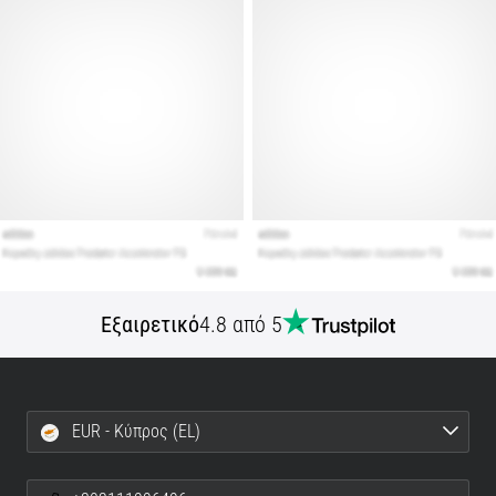
Εμφάνιση
όλων
των
άρθρων
Εξαιρετικό
4.8 από 5
EUR - Κύπρος (EL)