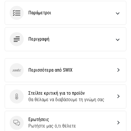
την
ευκιννησία
Παράμετροι
και
τις
αλλαγές
κατεύθυνσης.
Περιγραφή
Πώς
εκτελείται
σωστά,
…
Περισσότερα από SWIX
SWIX
6. 8. 2026
•
29 λεπτά ανάγνωσης
Στείλτε κριτική για το προϊόν
Γόνατο
Στείλτε κριτική για το προϊόν
Θα θέλαμε να διαβάσουμε τη γνώμη σας
του
Δρομέα:
Αίτια,
Ερωτήσεις
Ερωτήσεις
Αντιμετώπιση
Ρωτήστε μας ό,τι θέλετε