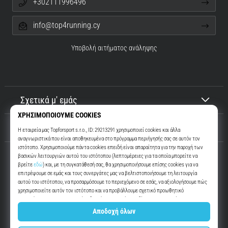
+302111996496
info@top4running.cy
Υποβολή αιτήματος ανάληψης
Σχετικά μ' εμάς
Εξυπηρέτηση πελατών
Top4Running.cy
Περισσότερα από 16 χρόνια σας παρακινούμε να βγείτε έξω και να
τρέξετε. Πιο γρήγορα. Μαζί μας. Κάθε μέρα.