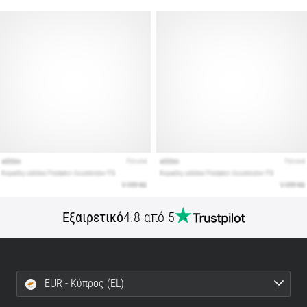
Εμφάνιση
όλων
των
άρθρων
Εξαιρετικό
4.8 από 5
EUR - Κύπρος (EL)