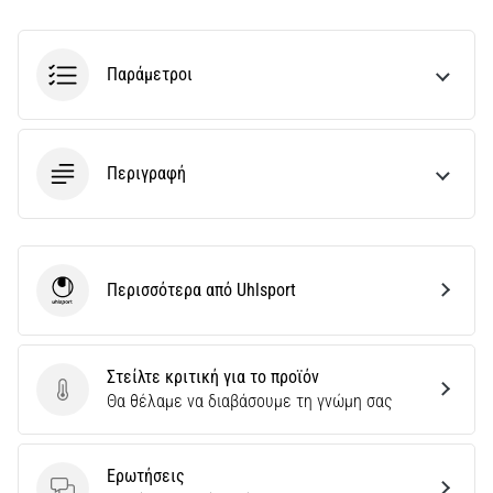
την
ευκιννησία
και
Παράμετροι
τις
αλλαγές
κατεύθυνσης.
Πώς
Περιγραφή
εκτελείται
σωστά,
…
6. 8. 2026
Περισσότερα από Uhlsport
Uhlsport
•
29 λεπτά ανάγνωσης
Γόνατο
Στείλτε κριτική για το προϊόν
του
Στείλτε κριτική για το προϊόν
Θα θέλαμε να διαβάσουμε τη γνώμη σας
Δρομέα:
Αίτια,
Αντιμετώπιση
Ερωτήσεις