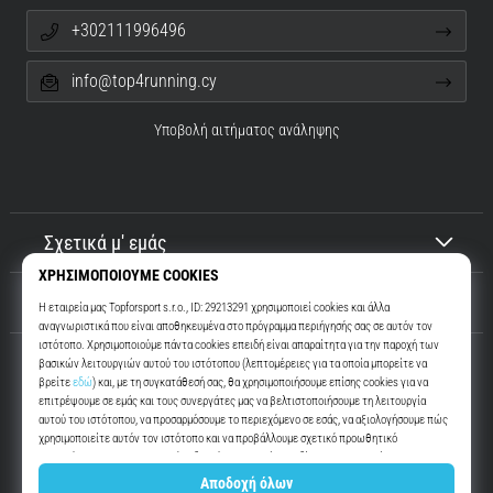
+302111996496
info@top4running.cy
Υποβολή αιτήματος ανάληψης
Σχετικά μ' εμάς
Εξυπηρέτηση πελατών
Top4Running.cy
Περισσότερα από 16 χρόνια σας παρακινούμε να βγείτε έξω και να
τρέξετε. Πιο γρήγορα. Μαζί μας. Κάθε μέρα.