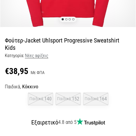
Shuttle
run
και
beep
test:
Φούτερ-Jacket Uhlsport Progressive Sweatshirt
Τι
Kids
είναι
Κατηγορία:
Νέες αφίξεις
και
πώς
€38,95
Με ΦΠΑ
εκτελούνται;
Στην
Παιδικά,
Κόκκινο
πράξη,
το
140
152
164
Παιδικά
Παιδικά
Παιδικά
shuttle
run
δοκιμάζει
Εξαιρετικό
4.8 από 5
την
ταχύτητα,