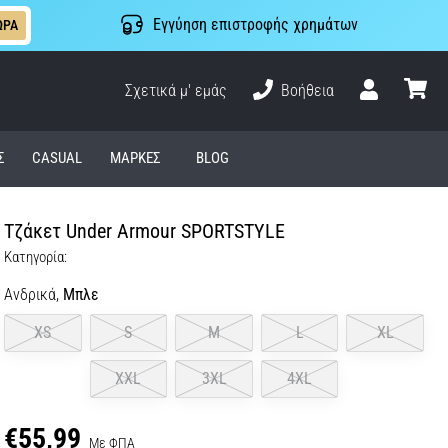
Εγγύηση επιστροφής χρημάτων
ΩΡΑ
Σχετικά μ' εμάς
Βοήθεια
Χρήστης
καλάθι
Σ
CASUAL
ΜΆΡΚΕΣ
BLOG
Τζάκετ Under Armour SPORTSTYLE
Κατηγορία:
Ανδρικά,
Μπλε
XS
S
M
L
XL
XXL
3XL
4XL
€55,99
Με ΦΠΑ