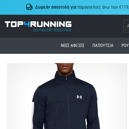
Δωρεάν αποστολή για
παραγγελίες άνω των €119
Top4Running.cy
ΝΈΕΣ ΑΦΊΞΕΙΣ
ΠΑΠΟΎΤΣΙΑ
ΡΟΎ