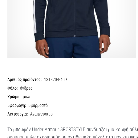
Αριθμός προϊόντος:
1313204-409
Φύλο:
άνδρες
Χρώμα:
μπλε
Εφαρμογή:
Εφαρμοστό
Λειτουργία:
Αναπνεύσιμο
Το μπουφάν Under Armour SPORTSTYLE συνδυάζει μια κομψή αθλη
σκούρος μπλε σχεδιασμός με αντιθετικές πάνελ στα μανίκια φαί