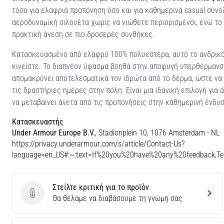
τόσο για ελαφριά προπόνηση όσο και για καθημερινά casual σύν
αεροδυναμική σιλουέτα χωρίς να νιώθετε περιορισμένοι, ενώ τ
πρακτική άνεση σε πιο δροσερές συνθήκες.
Κατασκευασμένο από ελαφρύ 100% πολυεστέρα, αυτό το ανδρικό 
κινείστε. Το διαπνέον ύφασμα βοηθά στην αποφυγή υπερθέρμανση
απομακρύνει αποτελεσματικά τον ιδρώτα από το δέρμα, ώστε να ν
τις δραστήριες ημέρες στην πόλη. Είναι μια ιδανική επιλογή γι
να μεταβαίνει άνετα από τις προπονήσεις στην καθημερινή ένδυσ
Κατασκευαστής
Under Armour Europe B.V.
, Stadionplein 10, 1076 Amsterdam - NL
https://privacy.underarmour.com/s/article/Contact-Us?
language=en_US#:~:text=If%20you%20have%20any%20feedback,
Στείλτε κριτική για το προϊόν
Στείλτε κριτική για το προϊόν
Θα θέλαμε να διαβάσουμε τη γνώμη σας