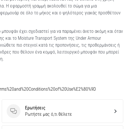
ολα. Η εφαρμοστή γραμμή ακολουθεί το σώμα για μια
ο φερμουάρ σε όλο το μήκος και ο ψηλότερος γιακάς προσθέτουν
μπουφάν έχει σχεδιαστεί για να παραμένει άνετο ακόμη και όταν
ς και το Moisture Transport System της Under Armour
ιώθετε πιο στεγνοί κατά τις προπονήσεις, τις προθερμάνσεις ή
α άνδρες που θέλουν ένα κομψό, λειτουργικό μπουφάν που μπορεί
η.
Terms%20and%20Conditions%20of%20Use%E2%80%9D
Ερωτήσεις
Ερωτήσεις
Ρωτήστε μας ό,τι θέλετε