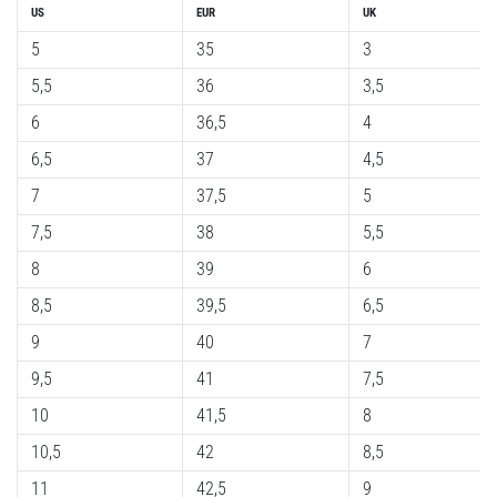
US
EUR
UK
5
35
3
5,5
36
3,5
6
36,5
4
6,5
37
4,5
7
37,5
5
7,5
38
5,5
8
39
6
8,5
39,5
6,5
9
40
7
9,5
41
7,5
10
41,5
8
10,5
42
8,5
11
42,5
9