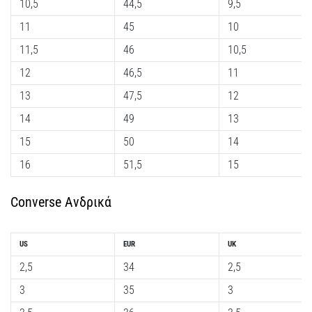
10,5
44,5
9,5
κορυφαία
μοντέλα
11
45
10
παπουτσιών
11,5
46
10,5
τρεξίματος
με
12
46,5
11
μεγαλύτερη
13
47,5
12
αντικραδασμική
προστασία;
14
49
13
Ανακαλύψτε
15
50
14
παπούτσια
με…
16
51,5
15
Converse Ανδρικά
Εμφάνιση
όλων
των
US
EUR
UK
άρθρων
2,5
34
2,5
3
35
3