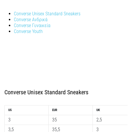
Γόνατο
Converse Unisex Standard Sneakers
του
Converse Ανδρικά
Δρομέα:
Converse Γυναικεία
Αίτια,
Converse Youth
Αντιμετώπιση
και
Πρόληψη
Το
γόνατο
του
δρομέα
(runner's
Converse Unisex Standard Sneakers
knee),
γνωστό
και
US
EUR
UK
ως
σύνδρομο
3
35
2,5
λαγονοκνημιαίας
3,5
35,5
3
ταινίας