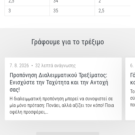
2,5
34
2
3
35
2,5
Γράφουμε για το τρέξιμο
7. 8. 2026
•
32 λεπτά ανάγνωσης
6.
Προπόνηση Διαλειμματικού Τρεξίματος:
Γ
Ενισχύστε την Ταχύτητα και την Αντοχή
κ
σας!
Το
σύ
Η διαλειμματική προπόνηση μπορεί να συνοψιστεί σε
πο
μία μόνο πρόταση: Πονάει, αλλά αξίζει τον κόπο! Ποια
οφέλη προσφέρει,…