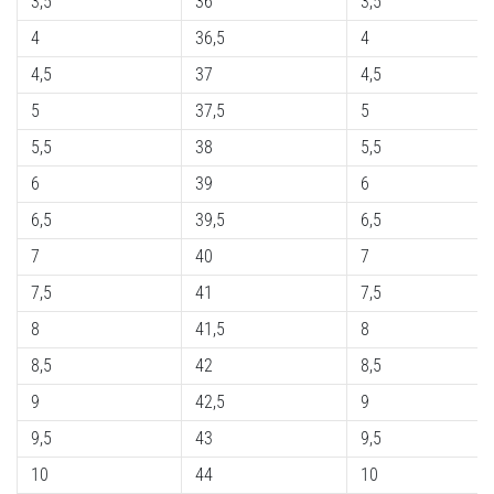
3,5
36
3,5
4
36,5
4
4,5
37
4,5
5
37,5
5
5,5
38
5,5
6
39
6
6,5
39,5
6,5
7
40
7
7,5
41
7,5
8
41,5
8
8,5
42
8,5
9
42,5
9
9,5
43
9,5
10
44
10