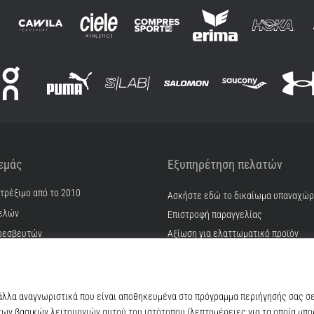
 εμάς
Εξυπηρέτηση πελατών
 τρέξιμο από το 2010
Ασκήστε εδώ το δικαίωμα υπαναχώ
ελών
Επιστροφή παραγγελίας
ρεσβευτών
Αξίωση για ελαττωματικό προϊόν
Αποστολή και πληρωμή
γατρικών
Βρείτε το σωστό μέγεθος
ίας & καριέρα
Επικοινωνία
kie
Συχνές ερωτήσεις