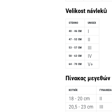
Velikost návleků
STEHNO
UNISEX
I
40 - 46 CM
II
47 - 52 CM
III
53 - 57 CM
IV
58 - 63 CM
V+
64 - 70 CM
Πίνακας μεγεθών 
KOTNÍK
ΓΥΝΑΙΚΕΊΑ
18 - 20 cm
II
20,5 - 23 cm
III