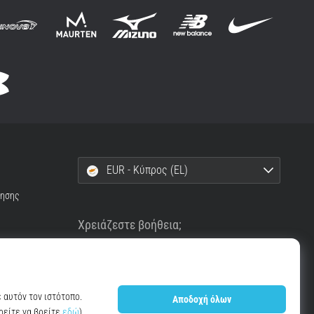
EUR - Κύπρος (EL)
ρησης
Χρειάζεστε βοήθεια;
+302111996496
info@top4running.cy