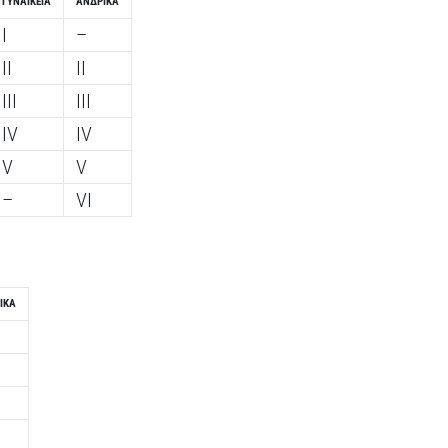
ΓΥΝΑΙΚΕΊΑ
ΑΝΔΡΙΚΆ
I
–
II
II
III
III
IV
IV
V
V
–
VI
ΙΚΆ