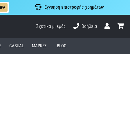
Εγγύηση επιστροφής χρημάτων
ΩΡΑ
Σχετικά μ' εμάς
Βοήθεια
Χρήστης
καλάθι
Σ
CASUAL
ΜΆΡΚΕΣ
BLOG