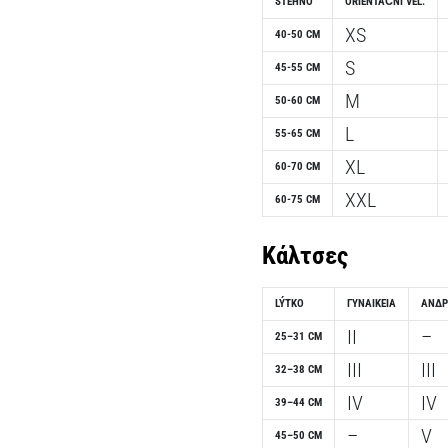
STEHNO
ORIENTAČNÍ VEL.
XS
40-50 CM
S
45-55 CM
M
50-60 CM
L
55-65 CM
XL
60-70 CM
XXL
60-75 CM
Κάλτσες
LÝTKO
ΓΥΝΑΙΚΕΊΑ
ΑΝΔΡ
II
–
25–31 CM
III
III
32–38 CM
IV
IV
39–44 CM
–
V
45–50 CM