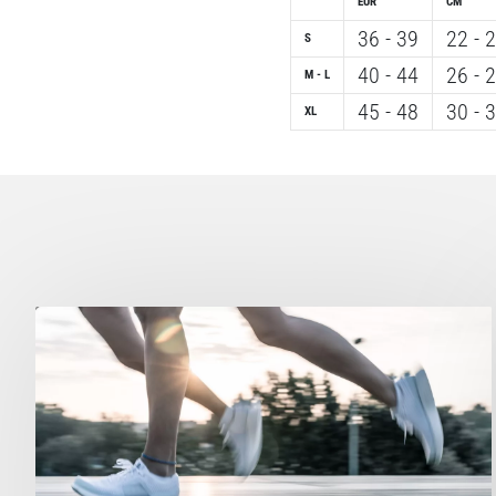
EUR
CM
36 - 39
22 - 
S
40 - 44
26 - 
M - L
45 - 48
30 - 
XL