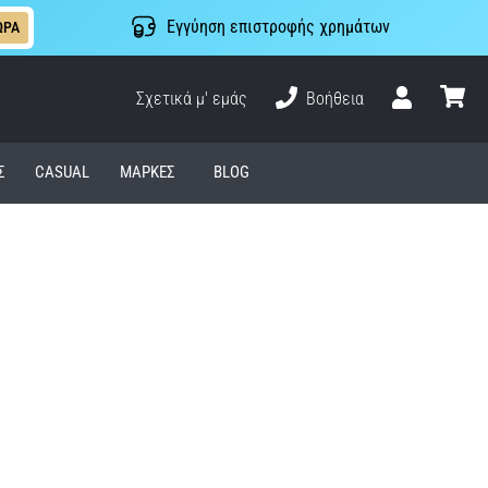
Εγγύηση επιστροφής χρημάτων
ΩΡΑ
Σχετικά μ' εμάς
Βοήθεια
Χρήστης
καλάθι
Σ
CASUAL
ΜΆΡΚΕΣ
BLOG