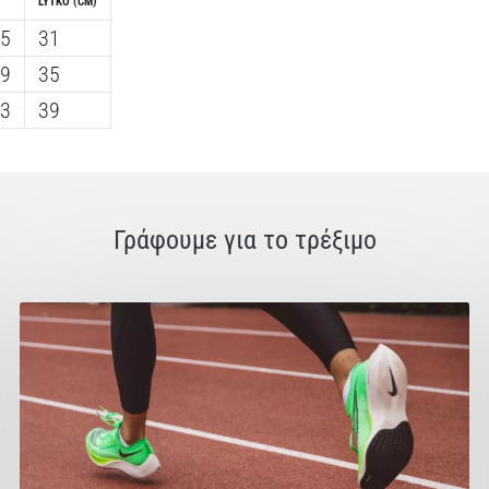
LÝTKO (CM)
25
31
29
35
33
39
Γράφουμε για το τρέξιμο