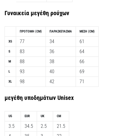
αλήθεια;
Μάθετε
Γυναικεία μεγέθη ρούχων
σε
τι
συνίσταται…
ΠΡΟΤΟΜΉ
(CM)
ΠΑΡΑΣΚΕΎΑΣΜΑ
ΜΈΣΗ
(CM)
77
34
61
XS
83
36
64
Εμφάνιση
S
όλων
88
38
66
M
των
93
40
69
L
άρθρων
98
42
71
XL
μεγέθη υποδημάτων Unisex
US
EUR
UK
CM
3.5
34.5
2.5
21.5