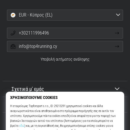
EUR - Κύπρος (EL)
+302111996496
info@top4running.cy
Υποβολή αιτήματος ανάληψης
Σχετικά μ' εμάς
Εξυπηρέτηση πελατών