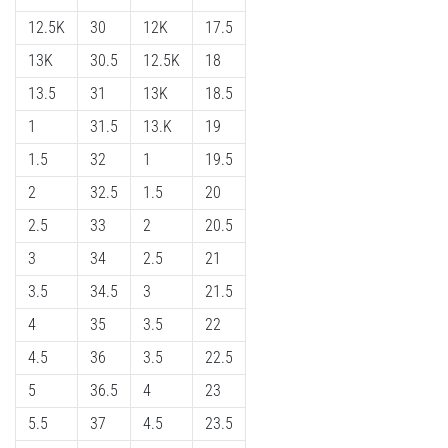
12.5K
30
12K
17.5
13K
30.5
12.5K
18
13.5
31
13K
18.5
1
31.5
13.K
19
1.5
32
1
19.5
2
32.5
1.5
20
2.5
33
2
20.5
3
34
2.5
21
3.5
34.5
3
21.5
4
35
3.5
22
4.5
36
3.5
22.5
5
36.5
4
23
5.5
37
4.5
23.5