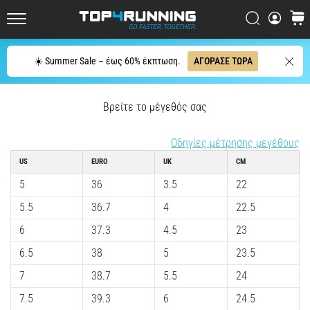
μπορεί
Αναζήτησ
καλάθ
να
Top4Running.cy
συνοψιστεί
σε
Αναζήτησ
☀️ Summer Sale – έως 60% έκπτωση.
ΑΓΟΡΑΣΕ ΤΩΡΑ
μία
μόνο
πρόταση:
Βρείτε το μέγεθός σας
Πονάει,
αλλά
Οδηγίες μέτρησης μεγέθους
αξίζει
τον
US
EURO
UK
CM
κόπο!
5
36
3.5
22
Ποια
οφέλη
5.5
36.7
4
22.5
προσφέρει,
6
37.3
4.5
23
…
6.5
38
5
23.5
7
38.7
5.5
24
7. 8. 2026
•
7.5
39.3
6
24.5
23 λεπτά ανάγνωσης