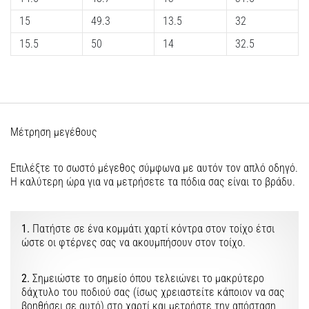
την
ευκιννησία
15
49.3
13.5
32
και
15.5
50
14
32.5
τις
αλλαγές
κατεύθυνσης.
Πώς
εκτελείται
σωστά,
Μέτρηση μεγέθους
…
Επιλέξτε το σωστό μέγεθος σύμφωνα με αυτόν τον απλό οδηγό.
6. 8. 2026
Η καλύτερη ώρα για να μετρήσετε τα πόδια σας είναι το βράδυ.
•
29 λεπτά ανάγνωσης
1.
Πατήστε σε ένα κομμάτι χαρτί κόντρα στον τοίχο έτσι
Γόνατο
ώστε οι φτέρνες σας να ακουμπήσουν στον τοίχο.
του
Δρομέα:
2.
Σημειώστε το σημείο όπου τελειώνει το μακρύτερο
Αίτια,
δάχτυλο του ποδιού σας (ίσως χρειαστείτε κάποιον να σας
Αντιμετώπιση
βοηθήσει σε αυτό) στο χαρτί και μετρήστε την απόσταση