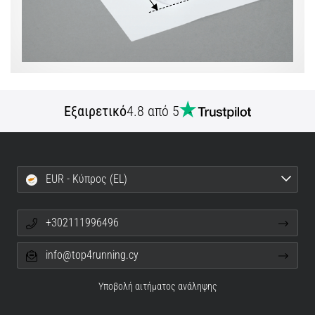
Εμφάνιση
όλων
των
άρθρων
Εξαιρετικό
4.8 από 5
EUR - Κύπρος (EL)
+302111996496
info@top4running.cy
Υποβολή αιτήματος ανάληψης