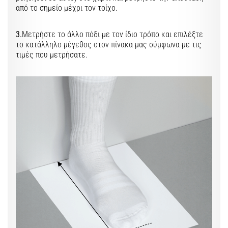
και
από το σημείο μέχρι τον τοίχο.
Πρόληψη
Το
3.
Μετρήστε το άλλο πόδι με τον ίδιο τρόπο και επιλέξτε
γόνατο
το κατάλληλο μέγεθος στον πίνακα μας σύμφωνα με τις
του
τιμές που μετρήσατε.
δρομέα
(runner's
knee),
γνωστό
και
ως
σύνδρομο
λαγονοκνημιαίας
ταινίας
(ITBS),
είναι
ένα
πολύ
συχνό…