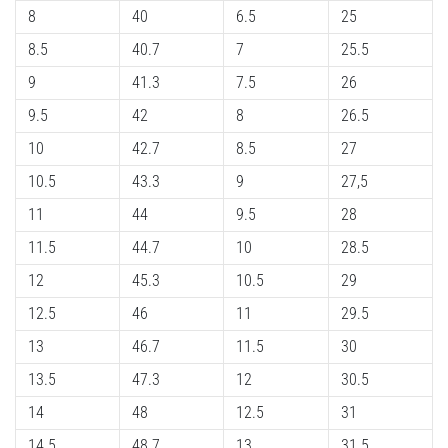
8
40
6.5
25
Shuttle
8.5
40.7
7
25.5
run
και
9
41.3
7.5
26
beep
9.5
42
8
26.5
test:
Τι
10
42.7
8.5
27
είναι
10.5
43.3
9
27,5
και
11
44
9.5
28
πώς
εκτελούνται;
11.5
44.7
10
28.5
Στην
12
45.3
10.5
29
πράξη,
12.5
46
11
29.5
το
shuttle
13
46.7
11.5
30
run
13.5
47.3
12
30.5
δοκιμάζει
την
14
48
12.5
31
ταχύτητα,
14.5
48.7
13
31.5