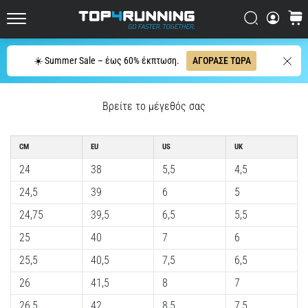
μπορεί
Αναζήτησ
καλάθ
να
Top4Running.cy
συνοψιστεί
σε
Αναζήτησ
☀️ Summer Sale – έως 60% έκπτωση.
ΑΓΟΡΑΣΕ ΤΩΡΑ
μία
μόνο
πρόταση:
Βρείτε το μέγεθός σας
Πονάει,
αλλά
αξίζει
CM
EU
US
UK
τον
24
38
5,5
4,5
κόπο!
Ποια
24,5
39
6
5
οφέλη
24,75
39,5
6,5
5,5
προσφέρει,
…
25
40
7
6
25,5
40,5
7,5
6,5
7. 8. 2026
26
41,5
8
7
•
26,5
42
8,5
7,5
23 λεπτά ανάγνωσης