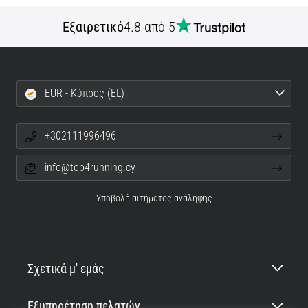
Εμφάνιση
Εξαιρετικό
4.8 από 5
όλων
των
άρθρων
EUR - Κύπρος (EL)
+302111996496
info@top4running.cy
Υποβολή αιτήματος ανάληψης
Σχετικά μ' εμάς
Εξυπηρέτηση πελατών