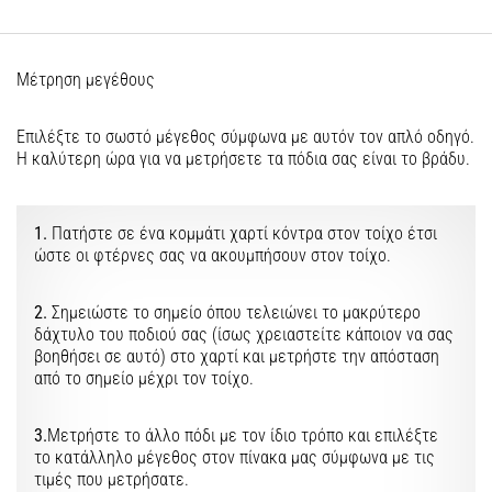
την
ευκιννησία
και
τις
Μέτρηση μεγέθους
αλλαγές
κατεύθυνσης.
Επιλέξτε το σωστό μέγεθος σύμφωνα με αυτόν τον απλό οδηγό.
Πώς
Η καλύτερη ώρα για να μετρήσετε τα πόδια σας είναι το βράδυ.
εκτελείται
σωστά,
…
1.
Πατήστε σε ένα κομμάτι χαρτί κόντρα στον τοίχο έτσι
ώστε οι φτέρνες σας να ακουμπήσουν στον τοίχο.
6. 8. 2026
•
2.
Σημειώστε το σημείο όπου τελειώνει το μακρύτερο
δάχτυλο του ποδιού σας (ίσως χρειαστείτε κάποιον να σας
29 λεπτά ανάγνωσης
βοηθήσει σε αυτό) στο χαρτί και μετρήστε την απόσταση
Γόνατο
από το σημείο μέχρι τον τοίχο.
του
Δρομέα:
3.
Μετρήστε το άλλο πόδι με τον ίδιο τρόπο και επιλέξτε
Αίτια,
το κατάλληλο μέγεθος στον πίνακα μας σύμφωνα με τις
Αντιμετώπιση
τιμές που μετρήσατε.