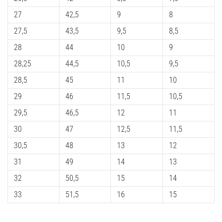
Shuttle
27
42,5
9
8
run
27,5
43,5
9,5
8,5
και
28
44
10
9
beep
test:
28,25
44,5
10,5
9,5
Τι
28,5
45
11
10
είναι
29
46
11,5
10,5
και
πώς
29,5
46,5
12
11
εκτελούνται;
30
47
12,5
11,5
Στην
30,5
48
13
12
πράξη,
το
31
49
14
13
shuttle
32
50,5
15
14
run
δοκιμάζει
33
51,5
16
15
την
ταχύτητα,