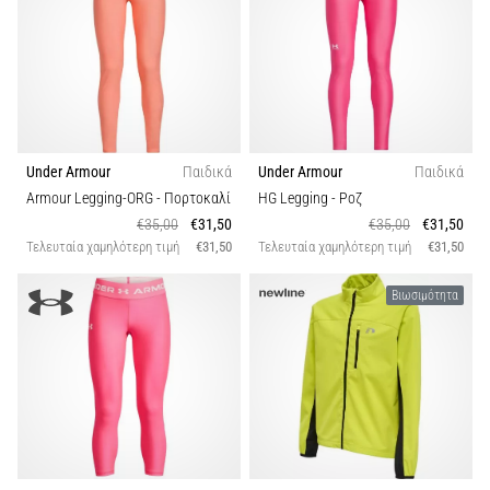
και
Πρόληψη
Το
γόνατο
του
δρομέα
(runner's
Under Armour
Παιδικά
Under Armour
Παιδικά
knee),
Armour Legging-ORG
- Πορτοκαλί
HG Legging
- Ροζ
γνωστό
€35,00
€31,50
€35,00
€31,50
και
Τελευταία χαμηλότερη τιμή
€31,50
Τελευταία χαμηλότερη τιμή
€31,50
ως
σύνδρομο
Βιωσιμότητα
λαγονοκνημιαίας
ταινίας
(ITBS),
είναι
ένα
πολύ
συχνό…