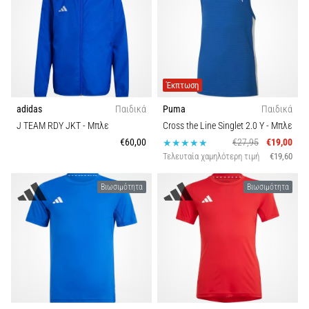
Λειτουργία
Shuttle
run
Βιωσιμότητα
και
beep
Εποχή
test:
Έκπτωση
Τι
adidas
Παιδικά
Puma
Παιδικά
είναι
J TEAM RDY JKT
- Μπλε
Cross the Line Singlet 2.0 Y
- Μπλε
και
€60,00
€27,95
€19,00
πώς
Τελευταία χαμηλότερη τιμή
€19,60
εκτελούνται;
Βιωσιμότητα
Βιωσιμότητα
Στην
πράξη,
το
shuttle
run
δοκιμάζει
την
ταχύτητα,