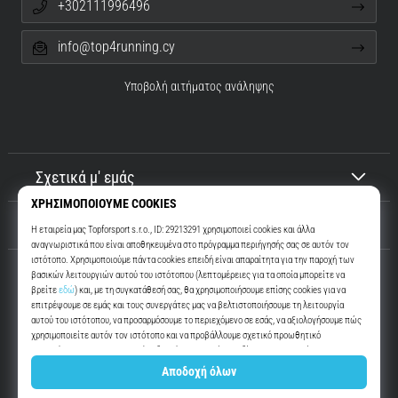
+302111996496
info@top4running.cy
Υποβολή αιτήματος ανάληψης
Σχετικά μ' εμάς
Εξυπηρέτηση πελατών
Top4Running.cy
Περισσότερα από 16 χρόνια σας παρακινούμε να βγείτε έξω και να
τρέξετε. Πιο γρήγορα. Μαζί μας. Κάθε μέρα.