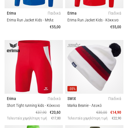
Erima
Παιδικά
Erima
Παιδικά
Erima Run Jacket Kids
- Μπλε
Erima Run Jacket Kids
- Κόκκινο
€55,00
€55,00
-35%
Erima
Παιδικά
SWIX
Παιδικά
Short Tight running kids
- Κόκκινο
Marka Beanie
- Λευκό
€37,90
€20,60
€30,00
€14,90
Τελευταία χαμηλότερη τιμή
€17,80
Τελευταία χαμηλότερη τιμή
€22,90