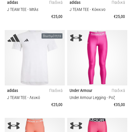
την
adidas
Παιδικά
adidas
Παιδικά
ευκιννησία
J TEAM TEE
- Μπλε
J TEAM TEE
- Κόκκινο
και
€25,00
€25,00
τις
αλλαγές
κατεύθυνσης.
Βιωσιμότητα
Πώς
εκτελείται
σωστά,
…
6. 8. 2026
•
29 λεπτά ανάγνωσης
adidas
Παιδικά
Under Armour
Παιδικά
J TEAM TEE
- Λευκό
Under Armour Legging
- Ροζ
Γόνατο
€25,00
€35,00
του
Δρομέα:
Αίτια,
Αντιμετώπιση