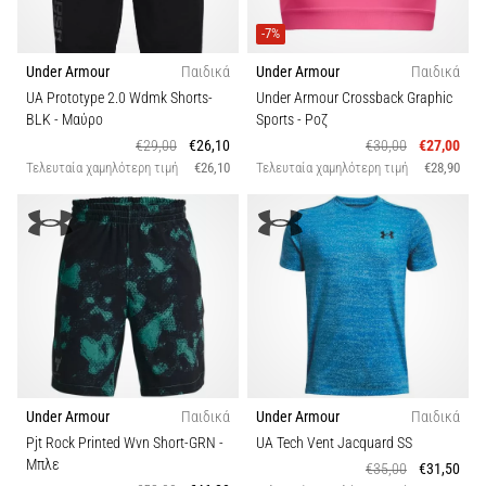
-7%
Under Armour
Παιδικά
Under Armour
Παιδικά
UA Prototype 2.0 Wdmk Shorts-
Under Armour Crossback Graphic
BLK
- Μαύρο
Sports
- Ροζ
€29,00
€26,10
€30,00
€27,00
Τελευταία χαμηλότερη τιμή
€26,10
Τελευταία χαμηλότερη τιμή
€28,90
Under Armour
Παιδικά
Under Armour
Παιδικά
Pjt Rock Printed Wvn Short-GRN
-
UA Tech Vent Jacquard SS
Μπλε
€35,00
€31,50