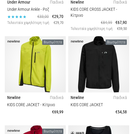
Under Armour
Παιδικά
Newline
Παιδικά
Under Armour Ankle
- Ροζ
KIDS CORE CROSS JACKET
-
Εμφάνιση
Κίτρινο
€33,00
€29,70
όλων
€84,99
€67,90
Τελευταία χαμηλότερη τιμή
€29,70
των
Τελευταία χαμηλότερη τιμή
€59,50
άρθρων
Βιωσιμότητα
Βιωσιμότητα
Newline
Παιδικά
Newline
Παιδικά
KIDS CORE JACKET
- Κίτρινο
KIDS CORE JACKET
€69,99
€54,58
Βιωσιμότητα