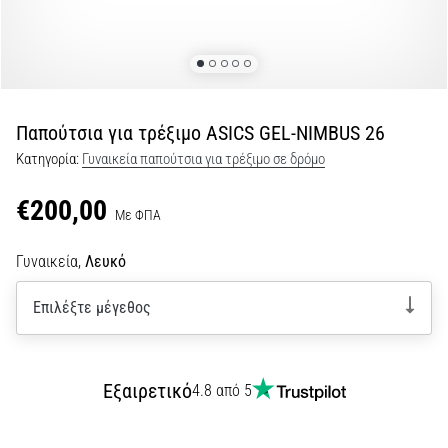
Shuttle
run
και
beep
test:
Παπούτσια για τρέξιμο ASICS GEL-NIMBUS 26
Τι
Κατηγορία:
Γυναικεία παπούτσια για τρέξιμο σε δρόμο
είναι
και
€200,00
Με ΦΠΑ
πώς
εκτελούνται;
Γυναικεία,
Λευκό
Στην
πράξη,
Επιλέξτε μέγεθος
το
shuttle
run
δοκιμάζει
Εξαιρετικό
4.8 από 5
την
ταχύτητα,