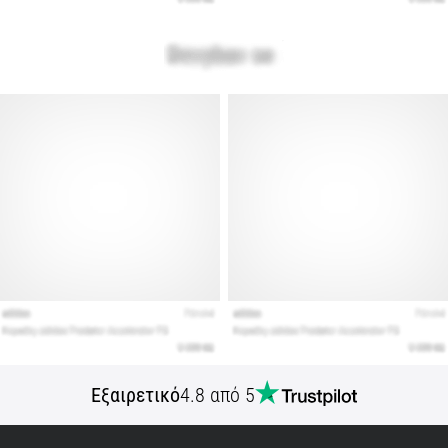
Εμφάνιση
όλων
των
άρθρων
Εξαιρετικό
4.8 από 5