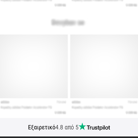
Εμφάνιση
όλων
των
άρθρων
Εξαιρετικό
4.8 από 5