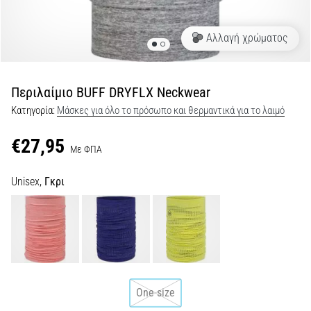
Shuttle
run
Αλλαγή χρώματος
και
beep
test:
Περιλαίμιο BUFF DRYFLX Neckwear
Τι
Κατηγορία:
Μάσκες για όλο το πρόσωπο και θερμαντικά για το λαιμό
είναι
και
€27,95
Με ΦΠΑ
πώς
εκτελούνται;
Unisex,
Γκρι
Στην
πράξη,
το
shuttle
run
δοκιμάζει
την
One size
ταχύτητα,