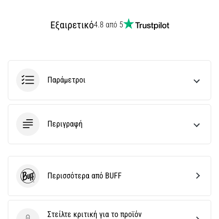
την
ευκιννησία
και
Εξαιρετικό
4.8 από 5
τις
αλλαγές
κατεύθυνσης.
Πώς
εκτελείται
Παράμετροι
σωστά,
…
Περιγραφή
6. 8. 2026
•
29 λεπτά ανάγνωσης
Γόνατο
του
Περισσότερα από BUFF
BUFF
Δρομέα:
Αίτια,
Αντιμετώπιση
Στείλτε κριτική για το προϊόν