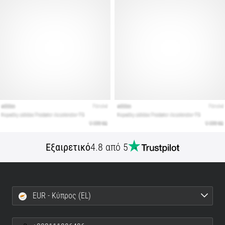
Εμφάνιση
όλων
των
άρθρων
Εξαιρετικό
4.8 από 5
EUR - Κύπρος (EL)