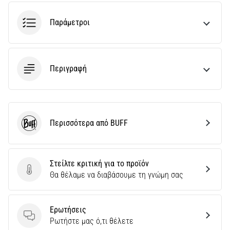
την
ευκιννησία
Παράμετροι
και
τις
αλλαγές
κατεύθυνσης.
Περιγραφή
Πώς
εκτελείται
σωστά,
…
Περισσότερα από BUFF
BUFF
6. 8. 2026
•
29 λεπτά ανάγνωσης
Στείλτε κριτική για το προϊόν
Γόνατο
Στείλτε κριτική για το προϊόν
Θα θέλαμε να διαβάσουμε τη γνώμη σας
του
Δρομέα:
Αίτια,
Ερωτήσεις
Ερωτήσεις
Αντιμετώπιση
Ρωτήστε μας ό,τι θέλετε