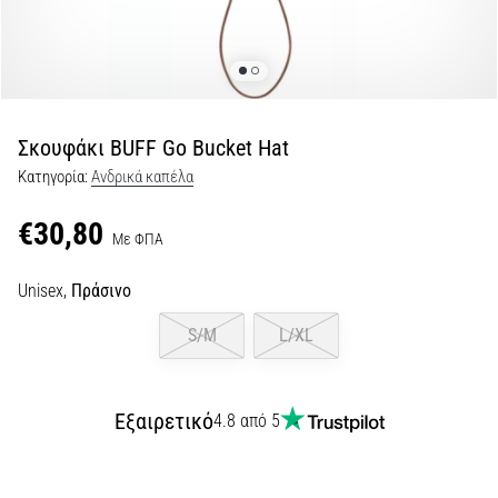
Shuttle
run
και
beep
test:
Σκουφάκι BUFF Go Bucket Hat
Τι
Κατηγορία:
Ανδρικά καπέλα
είναι
και
€30,80
Με ΦΠΑ
πώς
εκτελούνται;
Unisex,
Πράσινο
Στην
πράξη,
S/M
L/XL
το
shuttle
run
Εξαιρετικό
4.8 από 5
δοκιμάζει
την
ταχύτητα,