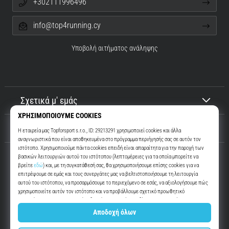
+302111996496
info@top4running.cy
Υποβολή αιτήματος ανάληψης
Σχετικά μ' εμάς
Εξυπηρέτηση πελατών
Top4Running.cy
Περισσότερα από 16 χρόνια σας παρακινούμε να βγείτε έξω και να
τρέξετε. Πιο γρήγορα. Μαζί μας. Κάθε μέρα.