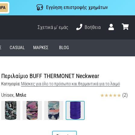
Εγγύηση επιστροφής χρημάτων
ΩΡΑ
Σχετικά μ' εμάς
Βοήθεια
Χρήστης
καλάθι
Σ
CASUAL
ΜΆΡΚΕΣ
BLOG
Περιλαίμιο BUFF THERMONET Neckwear
Κατηγορία:
Μάσκες για όλο το πρόσωπο και θερμαντικά για το λαιμό
Κριτικές
Unisex,
Μπλε
(2)