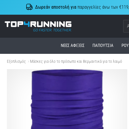
Δωρεάν αποστολή για
παραγγελίες άνω των €119
Top4Running.cy
ΝΈΕΣ ΑΦΊΞΕΙΣ
ΠΑΠΟΎΤΣΙΑ
ΡΟΎ
Εξοπλισμός
Μάσκες για όλο το πρόσωπο και θερμαντικά για το λαιμό