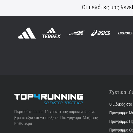
Οι πελάτες μας λένε
Σχετικά μ'
Ο Ειδικός στο
Top4Running.cy
Περισσότερα από 16 χρόνια σας παρακινούμε να
Πρόγραμμα Μ
βγείτε έξω και να τρέξετε. Πιο γρήγορα. Μαζί μας.
Πρόγραμμα Π
Κάθε μέρα.
Πρόγραμμα θυ