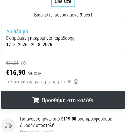
One size
Βιαστείτε, μένουν μόνο
3 pcs
!
Διαθέσιμο
Εκτιμώμενη ημερομηνία παράδοσης:
17. 8. 2026 - 20. 8. 2026
€24,95
€16,90
Με ΦΠΑ
Τελευταία χαμηλότερη τιμή:
€7,90
Προσθήκη στο καλάθι
.
.
.
Για αγορές πάνω από
€119,00
σας προσφέρουμε
δωρεάν αποστολή