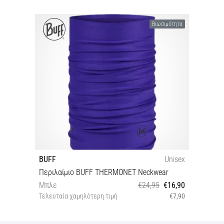
Βιωσιμότητα
BUFF
Unisex
Περιλαίμιο BUFF THERMONET Neckwear
Μπλε
€24,95
€16,90
Τελευταία χαμηλότερη τιμή
€7,90
One size