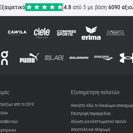
Εξαιρετικό
4.8
από 5 με βάση
6090 αξιο
 εμάς
Εξυπηρέτηση πελατών
 τρέξιμο από το 2010
Ασκήστε εδώ το δικαίωμα υπαναχώ
ελών
Επιστροφή παραγγελίας
ρεσβευτών
Αξίωση για ελαττωματικό προϊόν
Αποστολή και πληρωμή
γατρικών