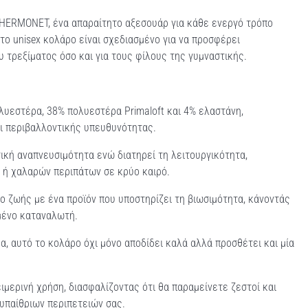
THERMONET, ένα απαραίτητο αξεσουάρ για κάθε ενεργό τρόπο
ο unisex κολάρο είναι σχεδιασμένο για να προσφέρει
υ τρεξίματος όσο και για τους φίλους της γυμναστικής.
υεστέρα, 38% πολυεστέρα Primaloft και 4% ελαστάνη,
αι περιβαλλοντικής υπευθυνότητας.
ική αναπνευσιμότητα ενώ διατηρεί τη λειτουργικότητα,
 ή χαλαρών περιπάτων σε κρύο καιρό.
ο ζωής με ένα προϊόν που υποστηρίζει τη βιωσιμότητα, κάνοντάς
ημένο καταναλωτή.
, αυτό το κολάρο όχι μόνο αποδίδει καλά αλλά προσθέτει και μία
ιμερινή χρήση, διασφαλίζοντας ότι θα παραμείνετε ζεστοί και
υπαίθριων περιπετειών σας.