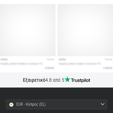
Εμφάνιση
όλων
των
άρθρων
Εξαιρετικό
4.8 από 5
EUR - Κύπρος (EL)