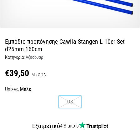
Shuttle
run
και
beep
test:
Εμπόδιο προπόνησης Cawila Stangen L 10er Set
Τι
d25mm 160cm
είναι
Κατηγορία:
Αξεσουάρ
και
πώς
€39,50
Με ΦΠΑ
εκτελούνται;
Στην
Unisex,
Μπλε
πράξη,
το
OS
shuttle
run
δοκιμάζει
Εξαιρετικό
4.8 από 5
την
ταχύτητα,