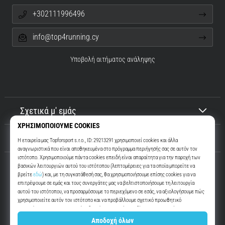
+302111996496
info@top4running.cy
Υποβολή αιτήματος ανάληψης
Σχετικά μ' εμάς
Εξυπηρέτηση πελατών
Top4Running.cy
Περισσότερα από 16 χρόνια σας παρακινούμε να βγείτε έξω και να
τρέξετε. Πιο γρήγορα. Μαζί μας. Κάθε μέρα.