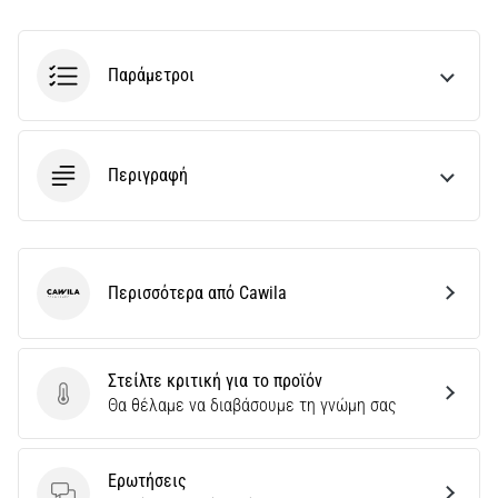
την
ευκιννησία
και
Παράμετροι
τις
αλλαγές
κατεύθυνσης.
Πώς
Περιγραφή
εκτελείται
σωστά,
…
6. 8. 2026
Περισσότερα από Cawila
Cawila
•
29 λεπτά ανάγνωσης
Γόνατο
Στείλτε κριτική για το προϊόν
του
Στείλτε κριτική για το προϊόν
Θα θέλαμε να διαβάσουμε τη γνώμη σας
Δρομέα:
Αίτια,
Αντιμετώπιση
Ερωτήσεις