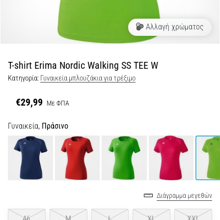
Shuttle
run
Αλλαγή χρώματος
και
beep
test:
T-shirt Erima Nordic Walking SS TEE W
Τι
Κατηγορία:
Γυναικεία μπλουζάκια για τρέξιμο
είναι
και
€29,99
Με ΦΠΑ
πώς
εκτελούνται;
Γυναικεία,
Πράσινο
Στην
πράξη,
το
shuttle
run
δοκιμάζει
Διάγραμμα μεγεθών
την
ταχύτητα,
46
M
L
XL
XXL