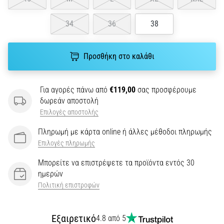
την
ευκιννησία
και
34
36
38
τις
αλλαγές
Προσθήκη στο καλάθι
κατεύθυνσης.
Πώς
εκτελείται
σωστά,
Για αγορές πάνω από
€119,00
σας προσφέρουμε
…
δωρεάν αποστολή
Επιλογές αποστολής
6. 8. 2026
Πληρωμή με κάρτα online ή άλλες μέθοδοι πληρωμής
•
Επιλογές πληρωμής
29 λεπτά ανάγνωσης
Μπορείτε να επιστρέψετε τα προϊόντα εντός 30
Γόνατο
ημερών
του
Πολιτική επιστροφών
Δρομέα:
Αίτια,
Αντιμετώπιση
Εξαιρετικό
4.8 από 5