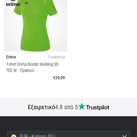
Erima
Γυναικεία
T-shirt Erima Nordic Walking SS
TEE W
- Πράσινο
€29,99
Εξαιρετικό
4.8 από 5
EUR - Κύπρος (EL)