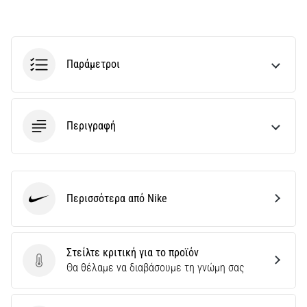
και
Πρόληψη
Το
γόνατο
Παράμετροι
του
δρομέα
(runner's
knee),
Περιγραφή
γνωστό
και
ως
σύνδρομο
λαγονοκνημιαίας
Περισσότερα από Nike
Nike
ταινίας
(ITBS),
είναι
Στείλτε κριτική για το προϊόν
ένα
Στείλτε κριτική για το προϊόν
Θα θέλαμε να διαβάσουμε τη γνώμη σας
πολύ
συχνό…