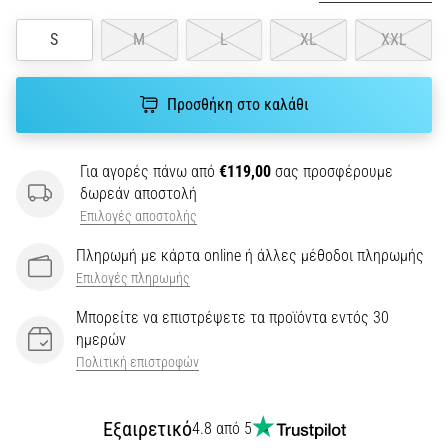
την
ευκιννησία
S
M
L
XL
XXL
και
τις
αλλαγές
Προσθήκη στο καλάθι
κατεύθυνσης.
Πώς
εκτελείται
Για αγορές πάνω από
€119,00
σας προσφέρουμε
σωστά,
δωρεάν αποστολή
…
Επιλογές αποστολής
Πληρωμή με κάρτα online ή άλλες μέθοδοι πληρωμής
6. 8. 2026
Επιλογές πληρωμής
•
29 λεπτά ανάγνωσης
Μπορείτε να επιστρέψετε τα προϊόντα εντός 30
Γόνατο
ημερών
του
Πολιτική επιστροφών
Δρομέα:
Αίτια,
Εξαιρετικό
4.8 από 5
Αντιμετώπιση