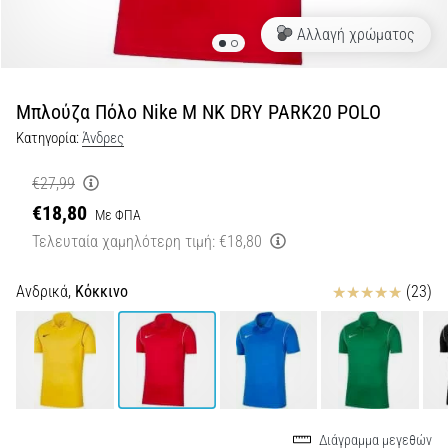
Shuttle
Αλλαγή χρώματος
run
και
beep
Μπλούζα Πόλο Nike M NK DRY PARK20 POLO
test:
Κατηγορία:
Άνδρες
Τι
είναι
€27,99
και
€18,80
Με ΦΠΑ
πώς
Τελευταία χαμηλότερη τιμή:
€18,80
εκτελούνται;
Στην
Κριτικές
Ανδρικά,
Κόκκινο
(23)
πράξη,
το
shuttle
run
δοκιμάζει
την
ταχύτητα,
Διάγραμμα μεγεθών