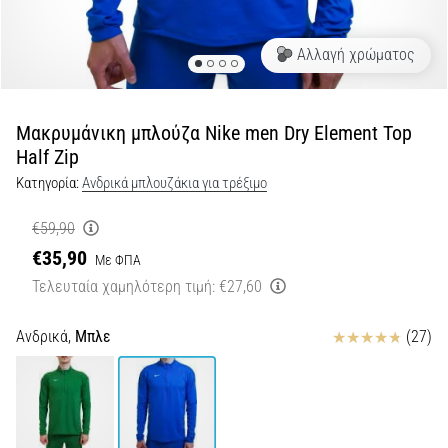
τη
διάρκεια
Αλλαγή χρώματος
και
μετά
το
Μακρυμάνικη μπλούζα Nike men Dry Element Top
τρέξιμο
Half Zip
Ο
Κατηγορία:
Ανδρικά μπλουζάκια για τρέξιμο
πόνος
στο
€59,90
γόνατο
θα
€35,90
Με ΦΠΑ
επηρεάσει
Τελευταία χαμηλότερη τιμή:
€27,60
κάθε
δρομέα
Κριτικές
Ανδρικά,
Μπλε
(27)
τουλάχιστον
μία
φορά
στη
ζωή