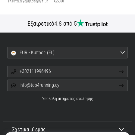
Τελευταία χαμηλότερη τιμή
€27,60
Εξαιρετικό
4.8 από 5
EUR - Κύπρος (EL)
+302111996496
info@top4running.cy
Υποβολή αιτήματος ανάληψης
Σχετικά μ' εμάς