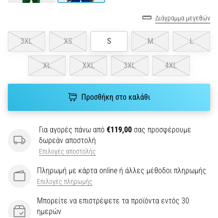
του,
είτε
Διάγραμμα μεγεθών
πρόκειται
για
3XL
XS
S
M
L
ερασιτέχνη
είτε
XL
XXL
3XL
4XL
για…
5. 8. 2026
Προσθήκη στο καλάθι
•
26 λεπτά ανάγνωσης
Για αγορές πάνω από
€119,00
σας προσφέρουμε
Πελματιαία
δωρεάν αποστολή
Απονευρωσίτιδα:
Επιλογές αποστολής
Συμπτώματα,
Αίτια
Πληρωμή με κάρτα online ή άλλες μέθοδοι πληρωμής
και
Επιλογές πληρωμής
Αντιμετώπιση
Μπορείτε να επιστρέψετε τα προϊόντα εντός 30
Αντιμετωπίζετε
ημερών
οξύ