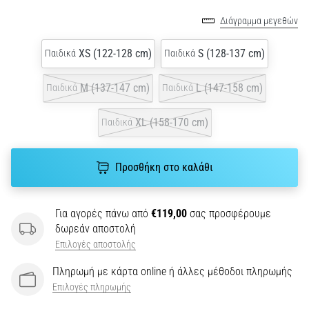
διάρκεια
ή
Διάγραμμα μεγεθών
μετά
το
XS (122-128 cm)
S (128-137 cm)
Παιδικά
Παιδικά
τρέξιμο;
Μία
M (137-147 cm)
L (147-158 cm)
Παιδικά
Παιδικά
από
τις
XL (158-170 cm)
Παιδικά
πιο
συχνές
αιτίες
Προσθήκη στο καλάθι
είναι
η
πελματιαία…
Για αγορές πάνω από
€119,00
σας προσφέρουμε
δωρεάν αποστολή
5. 8. 2026
Επιλογές αποστολής
•
35 λεπτά ανάγνωσης
Πληρωμή με κάρτα online ή άλλες μέθοδοι πληρωμής
Επιλογές πληρωμής
Υπερπλήρωση
Υδατανθράκων: