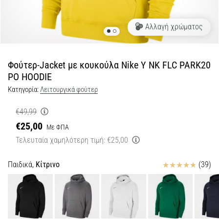
για…
Αλλαγή χρώματος
5. 8. 2026
•
26 λεπτά ανάγνωσης
Φούτερ-Jacket με κουκούλα Nike Y NK FLC PARK20
Πελματιαία
PO HOODIE
Απονευρωσίτιδα:
Κατηγορία:
Λειτουργικά φούτερ
Συμπτώματα,
Αίτια
€49,99
και
€25,00
Με ΦΠΑ
Αντιμετώπιση
Τελευταία χαμηλότερη τιμή:
€25,00
Αντιμετωπίζετε
οξύ
Κριτικές
Παιδικά,
Κίτρινο
(39)
πόνο
στη
φτέρνα
κατά
τη