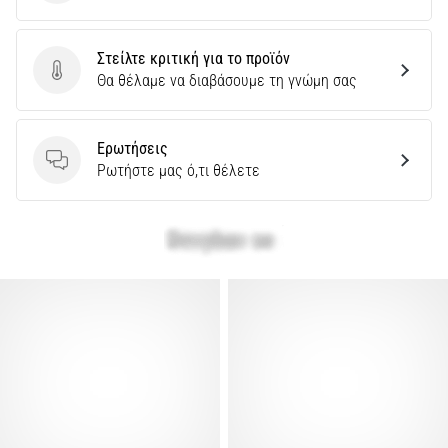
αλήθεια;
Μάθετε
σε
Στείλτε κριτική για το προϊόν
Στείλτε κριτική για το προϊόν
τι
Θα θέλαμε να διαβάσουμε τη γνώμη σας
συνίσταται…
Ερωτήσεις
Ερωτήσεις
Ρωτήστε μας ό,τι θέλετε
Εμφάνιση
όλων
των
άρθρων