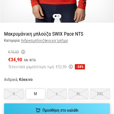
Shuttle
run
και
beep
test:
Μακρυμάνικη μπλούζα SWIX Pace NTS
Τι
Κατηγορία:
Ανδρικά μπλουζάκια για τρέξιμο
είναι
και
€70,00
πώς
€34,90
Με ΦΠΑ
εκτελούνται;
Τελευταία χαμηλότερη τιμή:
€52,90
-34%
Στην
πράξη,
Ανδρικά,
Κόκκινο
το
shuttle
run
S
M
L
XL
XXL
δοκιμάζει
την
ταχύτητα,
Προσθήκη στο καλάθι