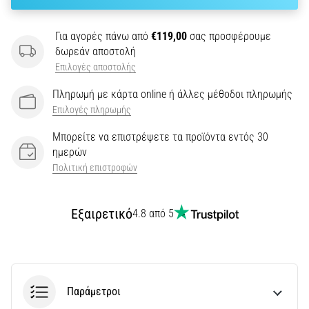
την
ευκιννησία
και
Για αγορές πάνω από
€119,00
σας προσφέρουμε
τις
δωρεάν αποστολή
αλλαγές
Επιλογές αποστολής
κατεύθυνσης.
Πώς
Πληρωμή με κάρτα online ή άλλες μέθοδοι πληρωμής
εκτελείται
Επιλογές πληρωμής
σωστά,
Μπορείτε να επιστρέψετε τα προϊόντα εντός 30
…
ημερών
Πολιτική επιστροφών
6. 8. 2026
•
29 λεπτά ανάγνωσης
Εξαιρετικό
4.8 από 5
Γόνατο
του
Δρομέα:
Αίτια,
Παράμετροι
Αντιμετώπιση