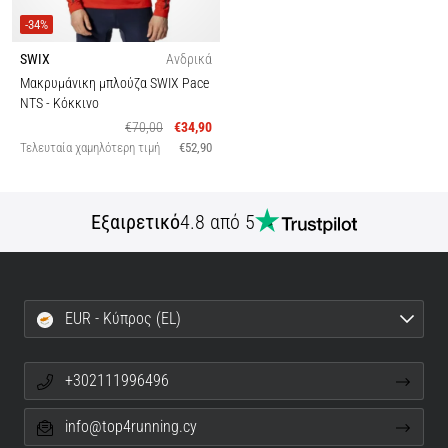
-34%
SWIX
Ανδρικά
Μακρυμάνικη μπλούζα SWIX Pace
NTS
- Κόκκινο
€70,00
€34,90
Τελευταία χαμηλότερη τιμή
€52,90
Εξαιρετικό
4.8 από 5
EUR - Κύπρος (EL)
+302111996496
info@top4running.cy