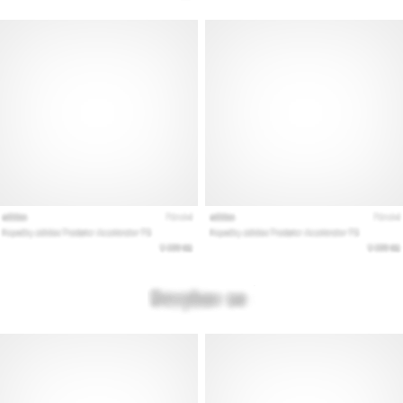
Εμφάνιση
όλων
των
άρθρων