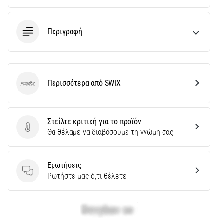
και
Πρόληψη
Το
Περιγραφή
γόνατο
του
δρομέα
(runner's
Περισσότερα από SWIX
knee),
SWIX
γνωστό
και
ως
Στείλτε κριτική για το προϊόν
σύνδρομο
Στείλτε κριτική για το προϊόν
Θα θέλαμε να διαβάσουμε τη γνώμη σας
λαγονοκνημιαίας
ταινίας
(ITBS),
Ερωτήσεις
είναι
Ερωτήσεις
Ρωτήστε μας ό,τι θέλετε
ένα
πολύ
συχνό…