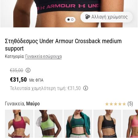
Shuttle
run
Αλλαγή χρώματος
και
beep
test:
Στηθόδεσμος Under Armour Crossback medium
Τι
support
είναι
Κατηγορία:
Γυναικεία εσώρουχα
και
πώς
€35,00
εκτελούνται;
€31,50
Με ΦΠΑ
Στην
Τελευταία χαμηλότερη τιμή:
€31,50
πράξη,
το
Κριτικές
Γυναικεία,
Μαύρο
(5)
shuttle
run
δοκιμάζει
την
ταχύτητα,