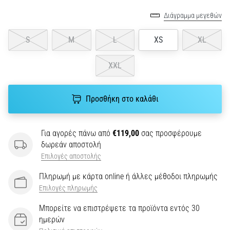
την
ευκιννησία
Διάγραμμα μεγεθών
και
τις
S
M
L
XS
XL
αλλαγές
κατεύθυνσης.
XXL
Πώς
εκτελείται
σωστά,
Προσθήκη στο καλάθι
…
Για αγορές πάνω από
€119,00
σας προσφέρουμε
6. 8. 2026
δωρεάν αποστολή
•
29 λεπτά ανάγνωσης
Επιλογές αποστολής
Γόνατο
Πληρωμή με κάρτα online ή άλλες μέθοδοι πληρωμής
του
Επιλογές πληρωμής
Δρομέα:
Αίτια,
Μπορείτε να επιστρέψετε τα προϊόντα εντός 30
ημερών
Αντιμετώπιση