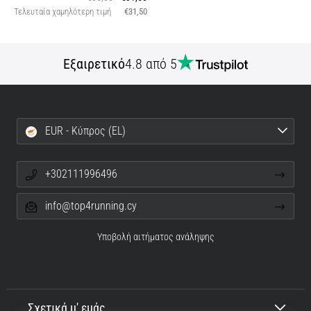
Τελευταία χαμηλότερη τιμή
€31,50
Εξαιρετικό
4.8 από 5
EUR - Κύπρος (EL)
+302111996496
info@top4running.cy
Υποβολή αιτήματος ανάληψης
Σχετικά μ' εμάς