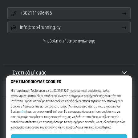
+302111996496
info@top4running.cy
Υποβολή αιτήματος ανάληψης
Σχετικά μ' εμάς
Εξυπηρέτηση πελατών
Top4Running.cy
Περισσότερα από 16 χρόνια σας παρακινούμε να βγείτε έξω και να