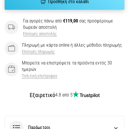
την
Προσθήκη στο καλάθι
ευκιννησία
και
τις
Για αγορές πάνω από
€119,00
σας προσφέρουμε
αλλαγές
δωρεάν αποστολή
κατεύθυνσης.
Επιλογές αποστολής
Πώς
Πληρωμή με κάρτα online ή άλλες μέθοδοι πληρωμής
εκτελείται
σωστά,
Επιλογές πληρωμής
…
Μπορείτε να επιστρέψετε τα προϊόντα εντός 30
ημερών
6. 8. 2026
Πολιτική επιστροφών
•
29 λεπτά ανάγνωσης
Εξαιρετικό
4.8 από 5
Γόνατο
του
Δρομέα:
Αίτια,
Αντιμετώπιση
Παράμετροι