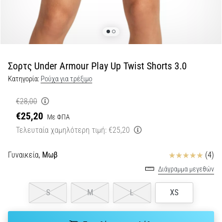
Shuttle
run
και
beep
test:
Σορτς Under Armour Play Up Twist Shorts 3.0
Τι
Κατηγορία:
Ρούχα για τρέξιμο
είναι
και
€28,00
πώς
€25,20
Με ΦΠΑ
εκτελούνται;
Τελευταία χαμηλότερη τιμή:
€25,20
Στην
πράξη,
Κριτικές
Γυναικεία,
Μωβ
(4)
το
shuttle
Διάγραμμα μεγεθών
run
δοκιμάζει
S
M
L
XS
την
ταχύτητα,