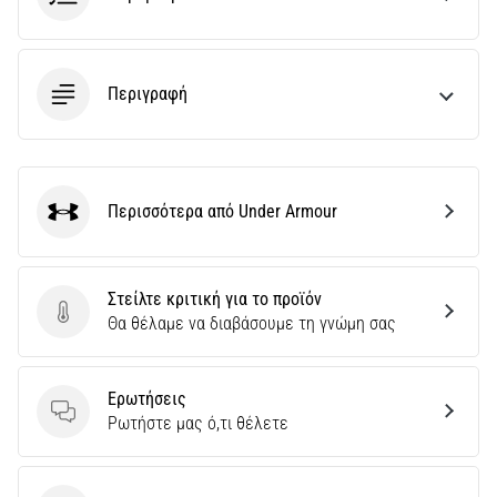
και
Πρόληψη
Το
Περιγραφή
γόνατο
του
δρομέα
(runner's
knee),
Περισσότερα από Under Armour
γνωστό
Under Armour
και
ως
σύνδρομο
Στείλτε κριτική για το προϊόν
λαγονοκνημιαίας
Στείλτε κριτική για το προϊόν
Θα θέλαμε να διαβάσουμε τη γνώμη σας
ταινίας
(ITBS),
είναι
Ερωτήσεις
ένα
Ερωτήσεις
Ρωτήστε μας ό,τι θέλετε
πολύ
συχνό…