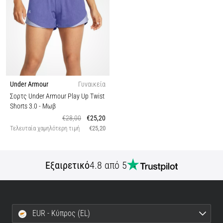
Under Armour
Γυναικεία
Σορτς Under Armour Play Up Twist
Shorts 3.0
- Μωβ
€28,00
€25,20
Τελευταία χαμηλότερη τιμή
€25,20
Εξαιρετικό
4.8 από 5
EUR - Κύπρος (EL)