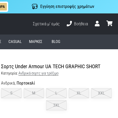
Εγγύηση επιστροφής χρημάτων
ΩΡΑ
Σχετικά μ' εμάς
Βοήθεια
Χρήστης
καλάθι
Σ
CASUAL
ΜΆΡΚΕΣ
BLOG
Σορτς Under Armour UA TECH GRAPHIC SHORT
Κατηγορία:
Ανδρικά σορτς για τρέξιμο
Ανδρικά,
Πορτοκαλί
S
M
L
XL
XXL
3XL