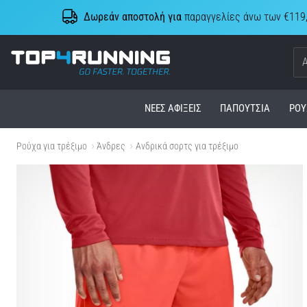
Δωρεάν αποστολή για
παραγγελίες άνω των €119
Top4Running.cy
ΝΈΕΣ ΑΦΊΞΕΙΣ
ΠΑΠΟΎΤΣΙΑ
ΡΟΎ
Ρούχα για τρέξιμο
Άνδρες
Ανδρικά σορτς για τρέξιμο