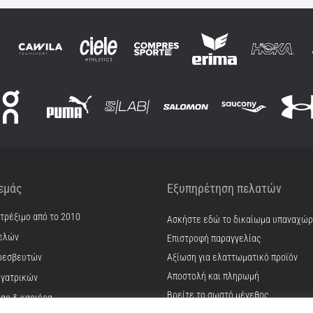
 εμάς
Εξυπηρέτηση πελατών
 τρέξιμο από το 2010
Ασκήστε εδώ το δικαίωμα υπαναχώ
ελών
Επιστροφή παραγγελίας
ρεσβευτών
Αξίωση για ελαττωματικό προϊόν
Αποστολή και πληρωμή
γατρικών
Βρείτε το σωστό μέγεθος
ίας & καριέρα