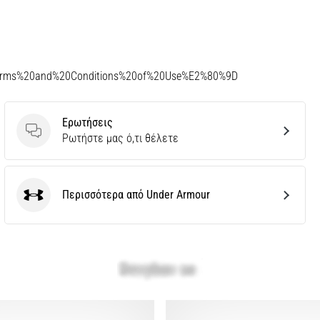
Terms%20and%20Conditions%20of%20Use%E2%80%9D
Ερωτήσεις
Ερωτήσεις
Ρωτήστε μας ό,τι θέλετε
Περισσότερα από Under Armour
Under Armour