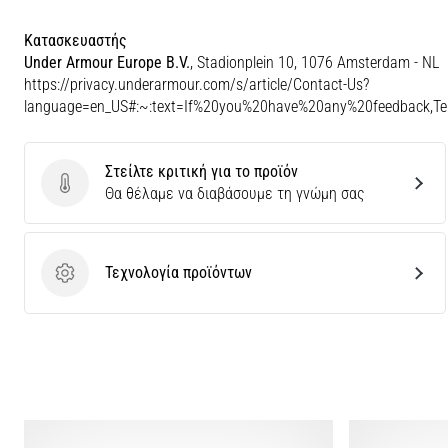
Κατασκευαστής
Under Armour Europe B.V.
, Stadionplein 10, 1076 Amsterdam - NL
https://privacy.underarmour.com/s/article/Contact-Us?
language=en_US#:~:text=If%20you%20have%20any%20feedback,
Στείλτε κριτική για το προϊόν
Στείλτε κριτική για το προϊόν
Θα θέλαμε να διαβάσουμε τη γνώμη σας
Τεχνολογία προϊόντων
Τεχνολογία προϊόντων