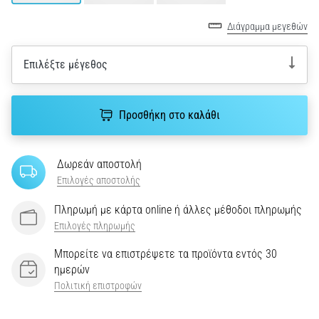
την
ευκιννησία
Διάγραμμα μεγεθών
και
τις
Επιλέξτε μέγεθος
αλλαγές
κατεύθυνσης.
Πώς
εκτελείται
Προσθήκη στο καλάθι
σωστά,
…
Δωρεάν αποστολή
Επιλογές αποστολής
6. 8. 2026
•
Πληρωμή με κάρτα online ή άλλες μέθοδοι πληρωμής
29 λεπτά ανάγνωσης
Επιλογές πληρωμής
Γόνατο
Μπορείτε να επιστρέψετε τα προϊόντα εντός 30
του
ημερών
Δρομέα:
Πολιτική επιστροφών
Αίτια,
Αντιμετώπιση