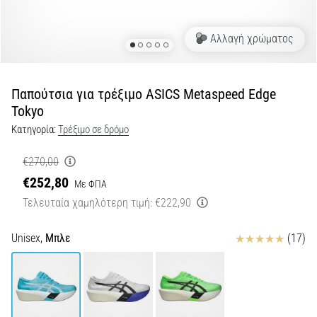
Shuttle
run
Αλλαγή χρώματος
και
beep
test:
Παπούτσια για τρέξιμο ASICS Metaspeed Edge
Τι
Tokyo
είναι
Κατηγορία:
Τρέξιμο σε δρόμο
και
πώς
€270,00
εκτελούνται;
€252,80
Με ΦΠΑ
Στην
Τελευταία χαμηλότερη τιμή:
€222,90
πράξη,
το
Κριτικές
Unisex,
Μπλε
(17)
shuttle
run
δοκιμάζει
την
ταχύτητα,