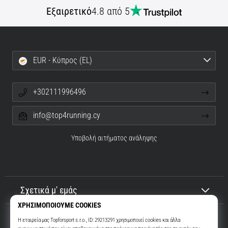
Εξαιρετικό
4.8 από 5
EUR - Κύπρος (EL)
+302111996496
info@top4running.cy
Υποβολή αιτήματος ανάληψης
Σχετικά μ' εμάς
Εξυπηρέτηση πελατών