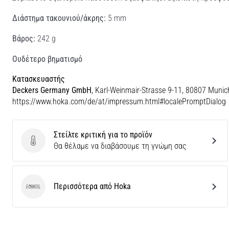
Διάστημα τακουνιού/άκρης:
5 mm
Βάρος:
242 g
Ουδέτερο βηματισμό
Κατασκευαστής
Deckers Germany GmbH
, Karl-Weinmair-Strasse 9-11, 80807 Munic
https://www.hoka.com/de/at/impressum.html#localePromptDialog
Στείλτε κριτική για το προϊόν
Στείλτε κριτική για το προϊόν
Θα θέλαμε να διαβάσουμε τη γνώμη σας
Περισσότερα από Hoka
Hoka