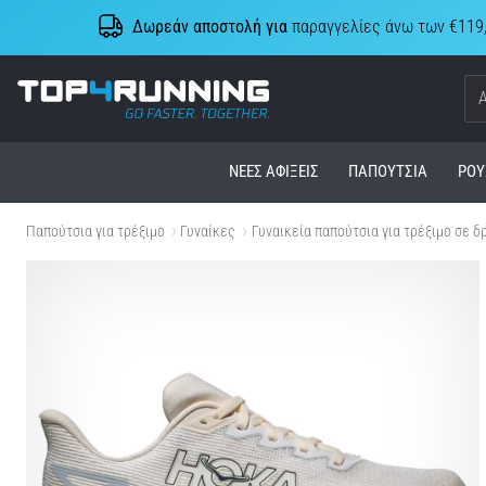
Δωρεάν αποστολή για
παραγγελίες άνω των €119
Top4Running.cy
ΝΈΕΣ ΑΦΊΞΕΙΣ
ΠΑΠΟΎΤΣΙΑ
ΡΟΎ
Παπούτσια για τρέξιμο
Γυναίκες
Γυναικεία παπούτσια για τρέξιμο σε δ