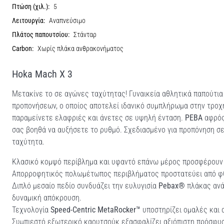
Πτώση (χιλ.):
5
Λειτουργία:
Αναπνεύσιμο
Πλάτος παπουτσίου:
Στάνταρ
Carbon:
Χωρίς πλάκα ανθρακονήματος
Hoka Mach X 3
Μετακίνε το σε αγώνες ταχύτητας! Γυναικεία αθλητικά παπούτι
προπονήσεων, ο οποίος αποτελεί ιδανικό συμπλήρωμα στην τροχ
παραμείνετε ελαφριές και άνετες σε υψηλή ένταση.
PEBA
αφρός
σας βοηθά να αυξήσετε το ρυθμό. Σχεδιασμένο για προπόνηση σ
ταχύτητα.
Κλασικό κομψό περίβλημα και υφαντό επάνω μέρος προσφέρουν 
Απορροφητικός πολωμέτωπος περιβλήματος προστατεύει από φθο
Διπλό μεσαίο πεδίο συνδυάζει την ευλυγισία
Pebax®
πλάκας αν
δυναμική απόκρουση.
Τεχνολογία
Speed-Centric MetaRocker™
υποστηρίζει ομαλές και 
Συμπιεστό εξωτερικό καουτσούκ εξασφαλίζει αξιόπιστη πρόσφυ