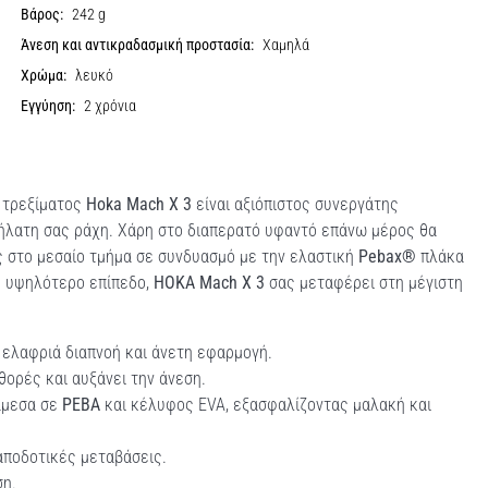
Βάρος:
242 g
Άνεση και αντικραδασμική προστασία:
Χαμηλά
Χρώμα:
λευκό
Εγγύηση:
2 χρόνια
α τρεξίματος
Hoka Mach X 3
είναι αξιόπιστος συνεργάτης
ήλατη σας ράχη. Χάρη στο διαπερατό υφαντό επάνω μέρος θα
 στο μεσαίο τμήμα σε συνδυασμό με την ελαστική
Pebax®
πλάκα
ε υψηλότερο επίπεδο,
HOKA Mach X 3
σας μεταφέρει στη μέγιστη
ελαφριά διαπνοή και άνετη εφαρμογή.
ρές και αυξάνει την άνεση.
άμεσα σε
PEBA
και κέλυφος EVA, εξασφαλίζοντας μαλακή και
αποδοτικές μεταβάσεις.
ση.