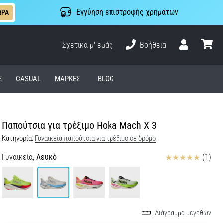
Εγγύηση επιστροφής χρημάτων
ΩΡΑ
Σχετικά μ' εμάς
Βοήθεια
Χρήστης
καλάθι
Σ
CASUAL
ΜΆΡΚΕΣ
BLOG
Παπούτσια για τρέξιμο Hoka Mach X 3
Κατηγορία:
Γυναικεία παπούτσια για τρέξιμο σε δρόμο
Κριτικές
Γυναικεία,
Λευκό
(1)
Διάγραμμα μεγεθών