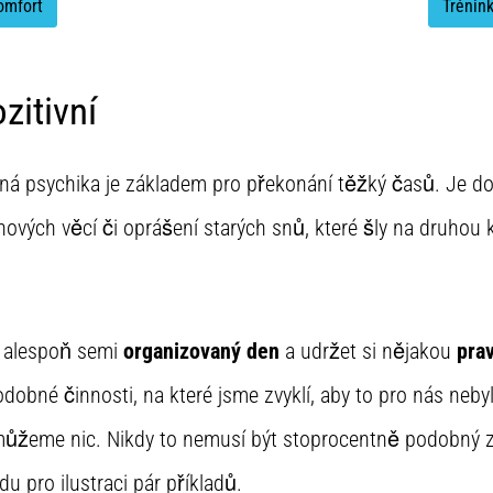
omfort
Trénin
itivní
 silná psychika je základem pro překonání těžký časů. Je do
ových věcí či oprášení starých snů, které šly na druhou k
t alespoň semi
organizovaný den
a udržet si nějakou
prav
odobné činnosti, na které jsme zvyklí, aby to pro nás neby
nemůžeme nic. Nikdy to nemusí být stoprocentně podobný z
du pro ilustraci pár příkladů.