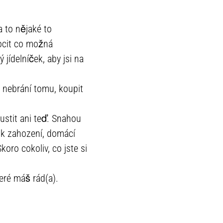
 to nějaké to
pocit co možná
 jídelníček, aby jsi na
c nebrání tomu, koupit
ustit ani teď. Snahou
u k zahození, domácí
oro cokoliv, co jste si
teré máš rád(a).