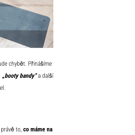
bude chybět. Přinášíme
 „
booty bandy“
a další
el.
 právě to,
co máme na