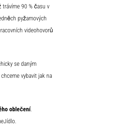
ž trávíme 90 % času v
v jedněch pyžamových
 pracovních videohovorů
chicky se daným
s chceme vybavit jak na
vého oblečení
.
eJídlo.