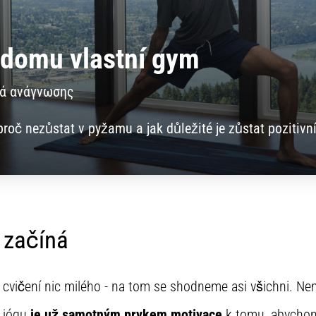
z domu vlastní gym
τά ανάγνωσης
proč nezůstat v pyžamu a jak důležité je zůstat pozitivn
 začíná
 cvičení nic milého - na tom se shodneme asi všichni. Ne
i jógu
je už samotným prvkem motivace
k tomu, abychom 