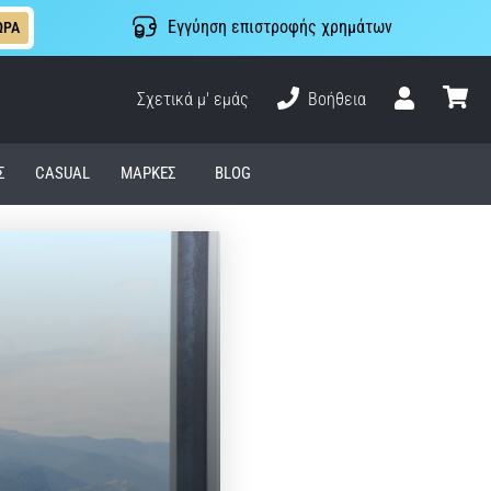
Εγγύηση επιστροφής χρημάτων
ΩΡΑ
Σχετικά μ' εμάς
Βοήθεια
Χρήστης
καλάθι
Σ
CASUAL
ΜΆΡΚΕΣ
BLOG