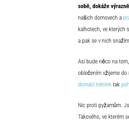
sobě, dokáže výrazně 
našich domovech a
pr
kalhotech, ve kterých 
a pak se v nich snažím
Asi bude něco na tom,
oblečením vžijeme do r
domácí trénink
tak
poh
Nic proti pyžamům. J
Takového, ve kterém s