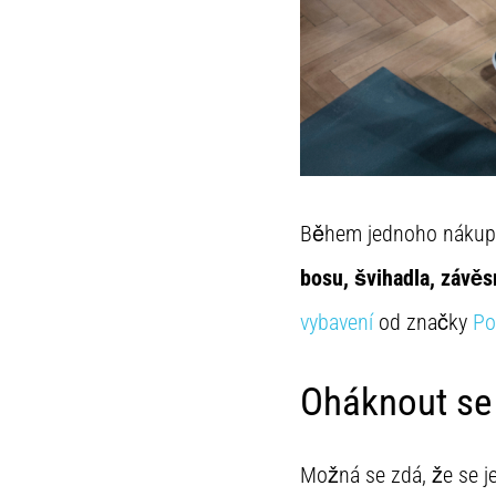
Během jednoho nákupu 
bosu, švihadla, závěsn
vybavení
od značky
Po
Oháknout se
Možná se zdá, že se j