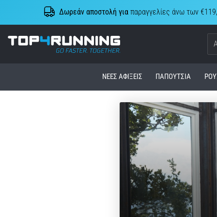
Δωρεάν αποστολή για
παραγγελίες άνω των €119
Top4Running.cy
ΝΈΕΣ ΑΦΊΞΕΙΣ
ΠΑΠΟΎΤΣΙΑ
ΡΟΎ