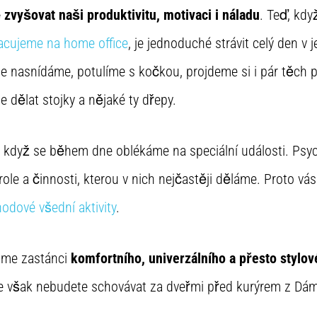
zvyšovat naši produktivitu, motivaci i náladu
. Teď, kdy
acujeme na home office
, je jednoduché strávit celý den 
se nasnídáme, potulíme s kočkou, projdeme si i pár těch
e dělat stojky a nějaké ty dřepy.
 když se během dne oblékáme na speciální události. Psy
ole a činnosti, kterou v nich nejčastěji děláme. Proto vá
odové všední aktivity
.
sme zastánci
komfortního, univerzálního a přesto stylo
e však nebudete schovávat za dveřmi před kurýrem z Dám