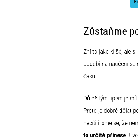
K
Zůstaňme poz
Zní to jako klišé, ale
období na naučení se n
času.
Důležitým tipem je mí
Proto je dobré dělat p
necítili jsme se, že 
to určitě přinese
. Uve