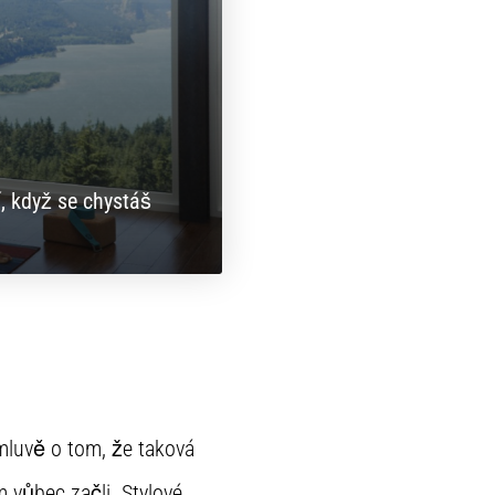
í, když se chystáš
mluvě o tom, že taková
vůbec začli. Stylové