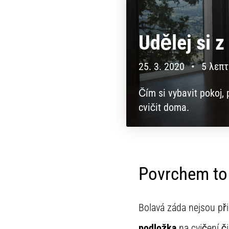
Udělej si 
25. 3. 2020
•
5 λεπ
Čím si vybavit pokoj, 
cvičit doma.
Povrchem to
Bolavá záda nejsou při
podložka
na cvičení č