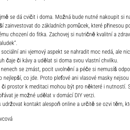
mě se dá cvičit i doma. Možná bude nutné nakoupit si na
epší zainvestovat do základních pomůcek, které přinesou 
mu chození do fitka. Zachovej si nutričně kvalitní a zdravý
aludek“.
 sociální ani vjemový aspekt se nahradit moc nedá, ale ni
uh čaje či kávy a udělat si doma svou vlastní chvilku.
 nenech se zmást, pocit uvolnění a péče si nemusíš odpo
 to nejlepší, co jde. Proto pleťové ani vlasové masky nejso
či prostor k meditaci mohou být pro některé i nutností. Sk
dopřávat je možné udělat v domácí DIY verzi.
 udržovat kontakt alespoň online a určitě se ozvi těm, k
ovcová