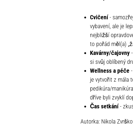
Cvičení
- samozřej
vybavení, ale je l
nejbližší opravdové
to pořád měl(a) „ž
Kavárny/čajovny
-
si svůj oblíbený dr
Wellness a péče
-
je vytvořit z mála
pedikúra/manikúra 
dříve byli zvyklí 
Čas setkání
- zkus
Autorka: Nikola Zvršk